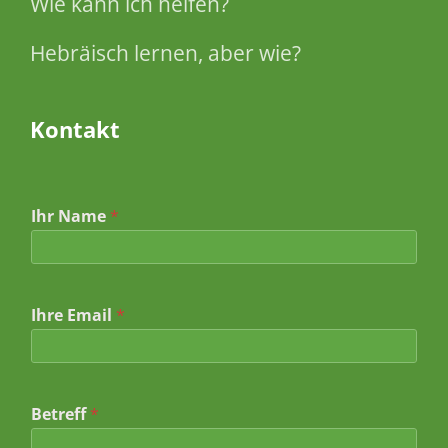
Wie kann ich helfen?
Hebräisch lernen, aber wie?
Kontakt
Ihr Name
*
Ihre Email
*
N
Betreff
*
a
c