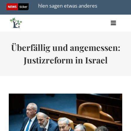
Skip
Gaza? UNO-Zahlen sagen etwas anderes
Zweiter Jah
to
content
Toggle
Artikel
Naviga
Videos
Überfällig und angemessen:
Audio
Bücher
Justizreform in Israel
Termine
Über uns
Spenden