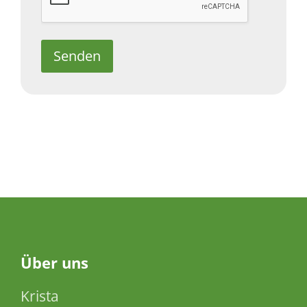
Senden
Über
uns
Krista