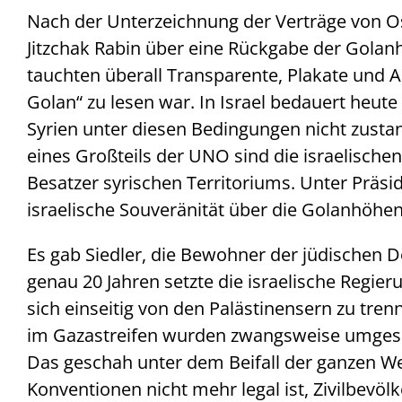
Nach der Unterzeichnung der Verträge von O
Jitzchak Rabin über eine Rückgabe der Gola
tauchten überall Transparente, Plakate und 
Golan“ zu lesen war. In Israel bedauert heu
Syrien unter diesen Bedingungen nicht zusta
eines Großteils der UNO sind die israelisch
Besatzer syrischen Territoriums. Unter Präs
israelische Souveränität über die Golanhöhe
Es gab Siedler, die Bewohner der jüdischen D
genau 20 Jahren setzte die israelische Regie
sich einseitig von den Palästinensern zu tr
im Gazastreifen wurden zwangsweise umgesied
Das geschah unter dem Beifall der ganzen Wel
Konventionen nicht mehr legal ist, Zivilbevö