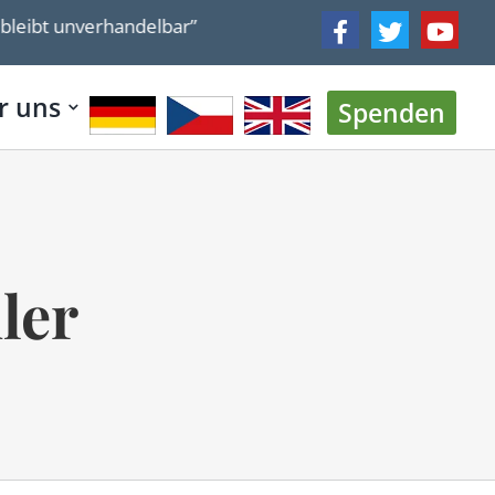
unverhandelbar”
US-Botschafter Huckabee weist Vers
r uns
Spenden
ler