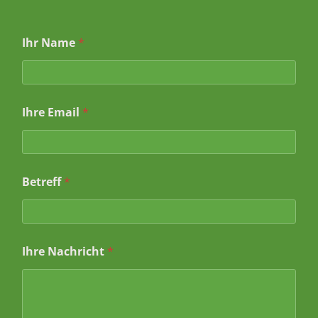
Ihr Name
*
Ihre Email
*
Betreff
*
B
Ihre Nachricht
*
e
t
r
e
f