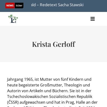
Skip
da in Buchenwald – Redetext Sacha Stawski
Aus Wor
to
content
Toggle
Artikel
Naviga
Videos
Audio
Krista Gerloff
Bücher
Termine
Über uns
Jahrgang 1965, ist Mutter von fünf Kindern und
heute begeisterte Großmutter, Theologin und
Autorin von Artikeln und Büchern. Sie ist in der
Spenden
Tschechoslowakischen Sozialistischen Republik
(ČSSR) aufgewachsen und hat in Prag, Halle an der