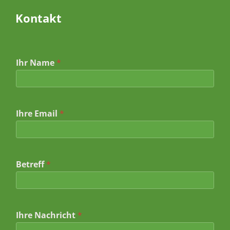
Kontakt
Ihr Name
*
Ihre Email
*
Betreff
*
I
Ihre Nachricht
*
h
r