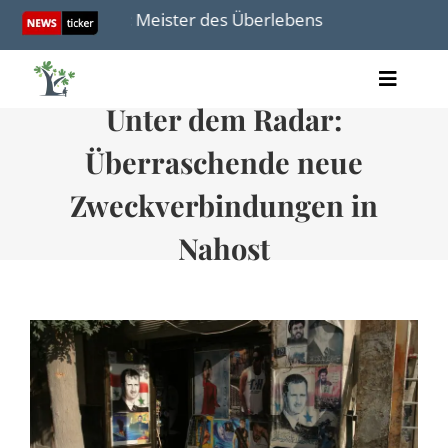
Skip
schemiten: Meister des Überlebens
Aus Worten wur
to
content
Toggle
Unter dem Radar:
Artikel
Naviga
Videos
Überraschende neue
Audio
Bücher
Zweckverbindungen in
Termine
Nahost
Über uns
Spenden