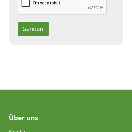
Senden
Über
uns
Krista