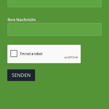
h
r
I
h
r
Ihre Nachricht
*
e
SENDEN