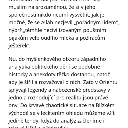
muslim na srozuměnou, že si v jeho
společnosti nikdo neumí vysvětlit, jak je
možné, že se Alláh nezjevil „pořádným lidem“,
nýbrž „těmhle necivilizovaným pouštním
pijákům velbloudího mléka a požíračům
ještěrek”.
Nu, do myšlenkového obzoru západního
analytika politického dění se podobné
historky a anekdoty těžko dostanou, natož
aby je šířil a rozvažoval o nich. Zato v Orientu
splývají legendy a náboženské představy v
jedno a rozhodující pro realitu jsou právě
ony. Do krvavě chaotické situace na Blízkém
východě se v leckterém ohledu můžeme vžít
jedině tehdy, když do analýz začleníme i