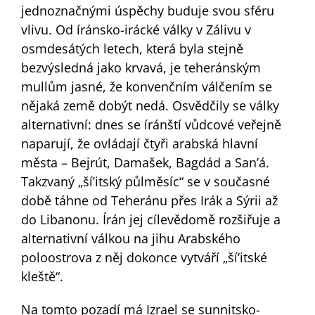
jednoznačnými úspěchy buduje svou sféru
vlivu. Od íránsko-irácké války v Zálivu v
osmdesátých letech, která byla stejně
bezvýsledná jako krvavá, je teheránským
mullům jasné, že konvenčním válčením se
nějaká země dobýt nedá. Osvědčily se války
alternativní: dnes se íránští vůdcové veřejně
naparují, že ovládají čtyři arabská hlavní
města – Bejrút, Damašek, Bagdád a San’á.
Takzvaný „ší’itský půlměsíc“ se v současné
době táhne od Teheránu přes Irák a Sýrii až
do Libanonu. Írán jej cílevědomě rozšiřuje a
alternativní válkou na jihu Arabského
poloostrova z něj dokonce vytváří „ší’itské
kleště“.
Na tomto pozadí má Izrael se sunnitsko-