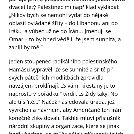
dvacetiletý Palestinec mi například vykládal:
„Nikdy bych se nemohl vydat do nějaké
oblasti ovládané ší’ity – do Libanonu ani do
Iráku, a vůbec už ne do Íránu. Jmenuji se
Omar – to by hned věděli, že jsem sunnita, a
zabili by mě.“
Jeden stoupenec radikálního palestinského
Hamásu vyprávěl, že se sunnité a ší’ité při
svých pátečních modlitbách zpravidla
navzájem proklínají. „S vámi křesťany je to
naprosto v pořádku,“ tvrdil, „s Židy taky. No
ale ti ší’ité…“ Načež následovala tiráda, jež
vyvrcholila návrhem, aby Američané ten Írán
konečně zlikvidovali. Takhle mluví příslušník
národní skupiny a organizace, které se jinak
hodí všechno, co může nějak zdůvodnit jejich