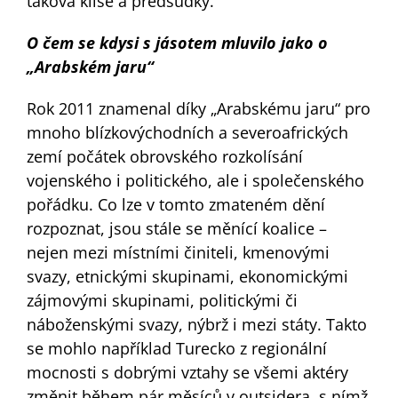
taková klišé a předsudky.
O čem se kdysi s jásotem mluvilo jako o
„Arabském jaru“
Rok 2011 znamenal díky „Arabskému jaru“ pro
mnoho blízkovýchodních a severoafrických
zemí počátek obrovského rozkolísání
vojenského i politického, ale i společenského
pořádku. Co lze v tomto zmateném dění
rozpoznat, jsou stále se měnící koalice –
nejen mezi místními činiteli, kmenovými
svazy, etnickými skupinami, ekonomickými
zájmovými skupinami, politickými či
náboženskými svazy, nýbrž i mezi státy. Takto
se mohlo například Turecko z regionální
mocnosti s dobrými vztahy se všemi aktéry
změnit během pár měsíců v outsidera, s nímž