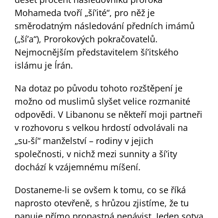
Mohameda tvoří „ší’ité“, pro něž je
směrodatným následování předních imámů
(„ší’a“), Prorokových pokračovatelů.
Nejmocnějším představitelem ší’itského
islámu je Írán.
Na dotaz po původu tohoto rozštěpení je
možno od muslimů slyšet velice rozmanité
odpovědi. V Libanonu se někteří moji partneři
v rozhovoru s velkou hrdostí odvolávali na
„su-ší“ manželství – rodiny v jejich
společnosti, v nichž mezi sunnity a ší’ity
dochází k vzájemnému míšení.
Dostaneme-li se ovšem k tomu, co se říká
naprosto otevřeně, s hrůzou zjistíme, že tu
panuje přímo propastná nenávist. Jeden sotva