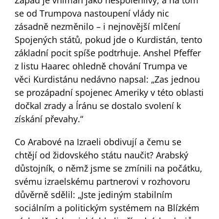
se od Trumpova nastoupení vlády nic
zásadně nezměnilo – i nejnovější mlčení
Spojených států, pokud jde o Kurdistán, tento
základní pocit spíše podtrhuje. Anshel Pfeffer
z listu Haarec ohledně chování Trumpa ve
věci Kurdistánu nedávno napsal: „Zas jednou
se prozápadní spojenec Ameriky v této oblasti
dočkal zrady a Íránu se dostalo svolení k
získání převahy.“
Co Arabové na Izraeli obdivují a čemu se
chtějí od židovského státu naučit? Arabský
důstojník, o němž jsme se zmínili na počátku,
svému izraelskému partnerovi v rozhovoru
důvěrně sdělil: „Jste jediným stabilním
sociálním a politickým systémem na Blízkém