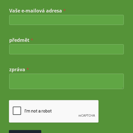
p
Vaše e-mailová adresa
*
ř
e
d
m
ě
t
předmět
*
*
V
a
š
e
zpráva
*