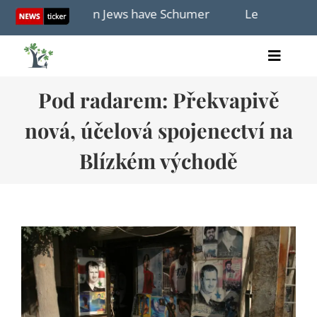
Skip
ead, American Jews have Schumer
Lebanon, Israel ag
to
content
Toggle
Home
Naviga
Pod radarem: Překvapivě
články
nová, účelová spojenectví na
videa
audio
Blízkém východě
knihy
akce
O nás