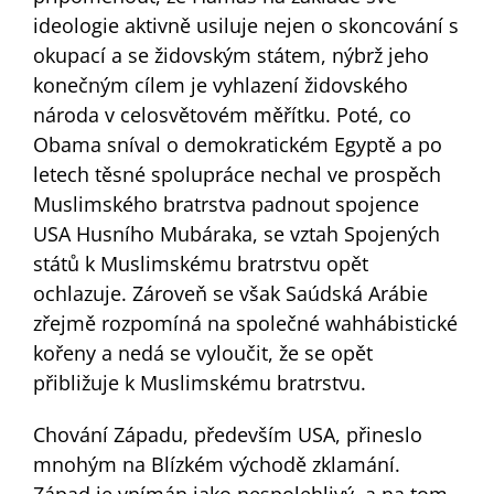
ideologie aktivně usiluje nejen o skoncování s
okupací a se židovským státem, nýbrž jeho
konečným cílem je vyhlazení židovského
národa v celosvětovém měřítku. Poté, co
Obama sníval o demokratickém Egyptě a po
letech těsné spolupráce nechal ve prospěch
Muslimského bratrstva padnout spojence
USA Husního Mubáraka, se vztah Spojených
států k Muslimskému bratrstvu opět
ochlazuje. Zároveň se však Saúdská Arábie
zřejmě rozpomíná na společné wahhábistické
kořeny a nedá se vyloučit, že se opět
přibližuje k Muslimskému bratrstvu.
Chování Západu, především USA, přineslo
mnohým na Blízkém východě zklamání.
Západ je vnímán jako nespolehlivý, a na tom