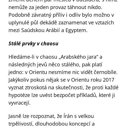
nemůže za jeden provaz táhnout nikdo.
Podobně závratný příliv i odliv bylo možno v
uplynulé půl dekádě zaznamenat ve vztazích
mezi Saúdskou Arábií a Egyptem.
Stálé prvky v chaosu
Hledáme-li v chaosu „Arabského jara“ a
následných jevů něco stálého, pak platí
jedno: v Orientu nesmíme nic vidět černobíle.
Jakýkoliv pokus nějak se v Orientu roku 2017
vyznat ztroskotá na skutečnosti, že proti každé
hypotéze lze uvést bezpočet příkladů, které ji
vyvracejí.
Jasně lze rozpoznat, že Írán s velkou
trpělivostí, dlouhodobou koncepcí a