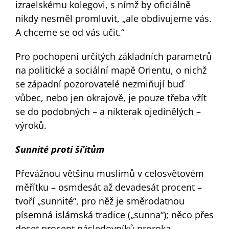
izraelskému kolegovi, s nímž by oficiálně
nikdy nesměl promluvit, „ale obdivujeme vás.
A chceme se od vás učit.“
Pro pochopení určitých základních parametrů
na politické a sociální mapě Orientu, o nichž
se západní pozorovatelé nezmiňují buď
vůbec, nebo jen okrajově, je pouze třeba vžít
se do podobných – a nikterak ojedinělých –
výroků.
Sunnité proti ší’itům
Převážnou většinu muslimů v celosvětovém
měřítku – osmdesát až devadesát procent –
tvoří „sunnité“, pro něž je směrodatnou
písemná islámská tradice („sunna“); něco přes
deset procent následovníků proroka