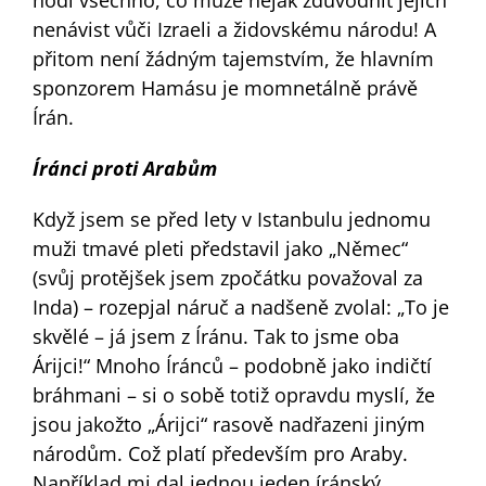
nenávist vůči Izraeli a židovskému národu! A
přitom není žádným tajemstvím, že hlavním
sponzorem Hamásu je momnetálně právě
Írán.
Íránci proti Arabům
Když jsem se před lety v Istanbulu jednomu
muži tmavé pleti představil jako „Němec“
(svůj protějšek jsem zpočátku považoval za
Inda) – rozepjal náruč a nadšeně zvolal: „To je
skvělé – já jsem z Íránu. Tak to jsme oba
Árijci!“ Mnoho Íránců – podobně jako indičtí
bráhmani – si o sobě totiž opravdu myslí, že
jsou jakožto „Árijci“ rasově nadřazeni jiným
národům. Což platí především pro Araby.
Například mi dal jednou jeden íránský