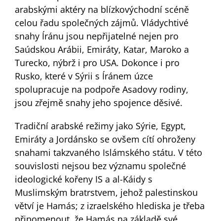
arabskými aktéry na blízkovýchodní scéně
celou řadu společných zájmů. Vládychtivé
snahy Íránu jsou nepřijatelné nejen pro
Saúdskou Arábii, Emiráty, Katar, Maroko a
Turecko, nýbrž i pro USA. Dokonce i pro
Rusko, které v Sýrii s Íránem úzce
spolupracuje na podpoře Asadovy rodiny,
jsou zřejmě snahy jeho spojence děsivé.
Tradiční arabské režimy jako Sýrie, Egypt,
Emiráty a Jordánsko se ovšem cítí ohroženy
snahami takzvaného Islámského státu. V této
souvislosti nejsou bez významu společné
ideologické kořeny IS a al-Káidy s
Muslimským bratrstvem, jehož palestinskou
větví je Hamás; z izraelského hlediska je třeba
připomenout, že Hamás na základě své