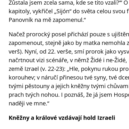
Zůstala jsem zcela sama, kde se tito vzali?‘“ O
kapitoly, vykřičel „Sijón“ do světa celou svou
Panovník na mě zapomenul.“
Načež prorocký posel přichází pouze s ujiště
zapomenout, stejně jako by matka nemohla za
verš). Nyní, od 22. verše, smí prorok jako v
načrtnout vizi scénáře, v němž Židé i ne-Židé,
země Izrael (v. 22-23): „Hle, pokynu rukou 
korouhev; v náručí přinesou tvé syny, tvé d
tvými pěstouny a jejich kněžny tvými chůvami.
prach tvých nohou. I poznáš, že já jsem Hospo
naději ve mne.“
Kněžny a králové vzdávají hold Izraeli