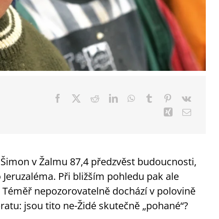
r Šimon v Žalmu 87,4 předzvěst budoucnosti,
Jeruzaléma. Při bližším pohledu pak ale
u. Téměř nepozorovatelně dochází v polovině
tu: jsou tito ne-Židé skutečně „pohané“?