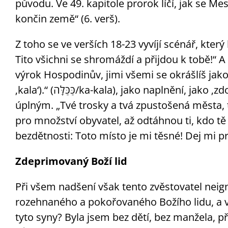
původu. Ve 49. kapitole prorok líčí, jak se M
končin země“ (6. verš).
Z toho se ve verších 18-23 vyvíjí scénář, kter
Tito všichni se shromáždí a přijdou k tobě!“ A 
výrok Hospodinův, jimi všemi se okrášlíš jako
‚kala‘).“ (כַּכַּלָּה/ka-kala), jako naplnění, jako ‚zdokonalení, které činí nedokonalé a nehotové
úplným. „Tvé trosky a tvá zpustošená města, 
pro množství obyvatel, až odtáhnou ti, kdo tě 
bezdětnosti: Toto místo je mi těsné! Dej mi pr
Zdeprimovaný Boží lid
Při všem nadšení však tento zvěstovatel neigno
rozehnaného a pokořovaného Božího lidu, a ví (
tyto syny? Byla jsem bez dětí, bez manžela, 