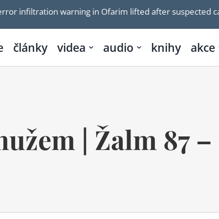
warning in Ofarim lifted after suspected car thief arrested
e
články
videa
audio
knihy
akce
užem | Žalm 87 – 