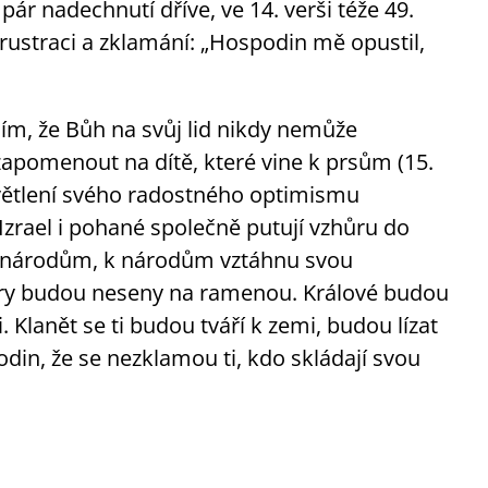
 pár nadechnutí dříve, ve 14. verši téže 49.
 frustraci a zklamání: „Hospodin mě opustil,
ním, že Bůh na svůj lid nikdy nemůže
pomenout na dítě, které vine k prsům (15.
ysvětlení svého radostného optimismu
 Izrael i pohané společně putují vzhůru do
pronárodům, k národům vztáhnu svou
cery budou neseny na ramenou. Králové budou
 Klanět se ti budou tváří k zemi, budou lízat
din, že se nezklamou ti, kdo skládají svou