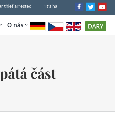
'It's hard to know if we'll endure': Israel's leading 
O nás
DARY
pátá část