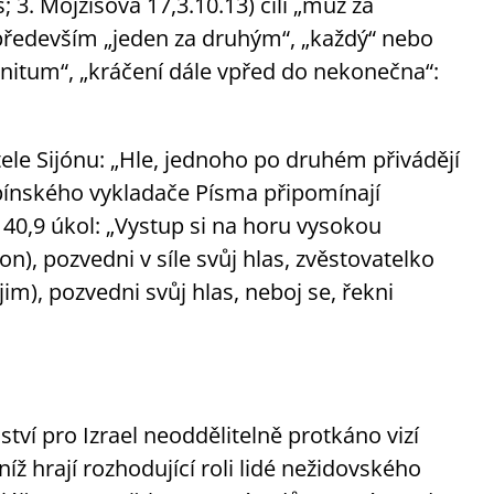
finitum“, „kráčení dále vpřed do nekonečna“:
tele Sijónu: „Hle, jednoho po druhém přivádějí
abínského vykladače Písma připomínají
i 40,9 úkol: „Vystup si na horu vysokou
ství pro Izrael neoddělitelně protkáno vizí
íž hrají rozhodující roli lidé nežidovského