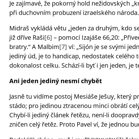
Je zajímavé, že pokorný hold nežidovských „krá
při duchovním probuzení izraelského národa.
Midraš vykládá větu „jeden za druhým, kdo se 
již dříve Raši
[6]
– pomocí Izajáše 66,20: „Přiv
bratry.“ A Malbim
[7]
ví: „Sijón je se svými jed
jediný úd, je to handicap, nedostatek celého
dokonalost celku. Schází-li byť i jen jeden, j
Ani jeden jediný nesmí chybět
Jasně tu vidíme postoj Mesiáše Ješuy, který p
stádo; pro jedinou ztracenou minci obrátí ce
Chybí-li jediný článek řetězu, není-li doopra
zničen celý řetěz. Proto Pavel ví, že jednou 