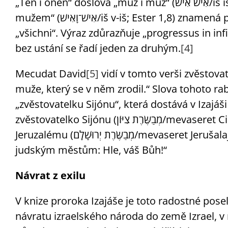
„Ten i onen“ doslova „muž i muž“ (אִישׁ אִישׁ/iš iš; 3. Mojžíšova 17,3.10.13) čili „muž za
mužem“ (אִישׁ־וָאִישׁ/iš v-iš; Ester 1,8) znamená především „jeden za druhým“, „každý“ nebo
„všichni“. Výraz zdůrazňuje „progressus in in
bez ustání se řadí jeden za druhým.
[4]
Mecudat David
[5]
vidí v tomto verši zvěstova
muže, který se v něm zrodil.“ Slova tohoto r
„zvěstovatelku Sijónu“, která dostává v Izajáš
zvěstovatelko Sijónu (מְבַשֶּׂרֶת צִיּוֹן/mevaseret Cion), pozvedni v síle svůj hlas, zvěstovatelko
Jeruzalému (מְבַשֶּׂרֶת יְרוּשָׁלִָם/mevaseret Jerušalajim), pozvedni svůj hlas, neboj se, řekni
judským městům: Hle, váš Bůh!“
Návrat z exilu
V knize proroka Izajáše je toto radostné posel
návratu izraelského národa do země Izrael, v n