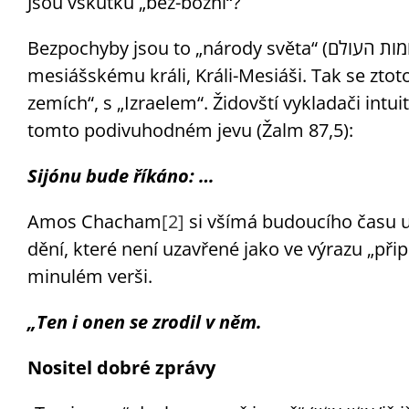
Jsou vskutku „bez-božní“?
Bezpochyby jsou to „národy světa“ (אומות העולם/umot ha-olam). Vzdávají však hold
mesiášskému králi, Králi-Mesiáši. Tak se ztotožň
zemích“, s „Izraelem“. Židovští vykladači intu
tomto podivuhodném jevu (Žalm 87,5):
Sijónu bude říkáno: …
Amos Chacham
[2]
dění, které není uzavřené jako ve výrazu „připomenu ne
minulém verši.
„Ten i onen se zrodil v něm.
Nositel dobré zprávy