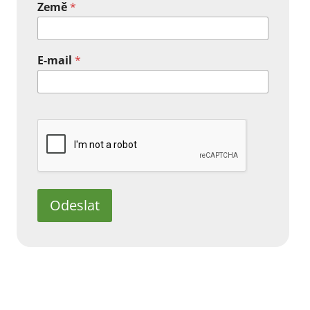
Země
*
E-mail
*
Odeslat