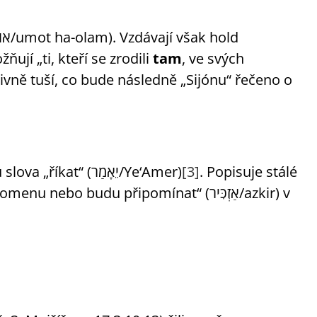
ují „ti, kteří se zrodili
tam
, ve svých
itivně tuší, co bude následně „Sijónu“ řečeno o
si všímá budoucího času u slova „říkat“ (יֵאָמַר/Ye‘Amer)
[3]
. Popisuje stálé
bo budu připomínat“ (אַזְכִּיר/azkir) v