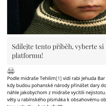
Sdílejte tento příběh, vyberte si
platformu!
Podle midraše Tehilim
[1]
vidí rabi Jehuda Ba
kdy budou pohanské národy přinášet dary do 
náhle jakobychom z midraše vycítili nejistot
věty u rabínského písmáka k obsahovému obra