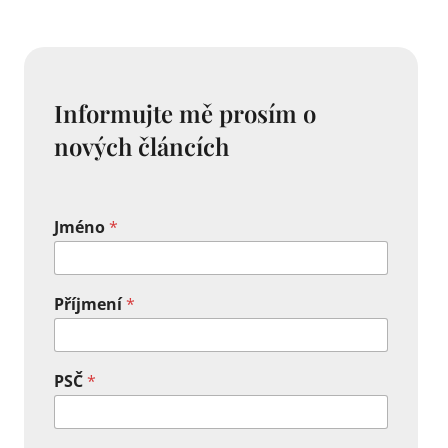
Informujte mě prosím o
nových článcích
Jméno
*
Příjmení
*
PSČ
*