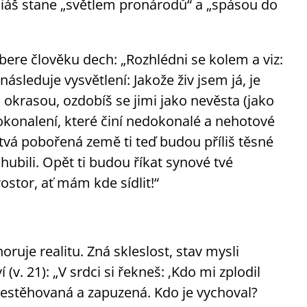
esiáš stane „světlem pronárodů“ a „spásou do
ý bere člověku dech: „Rozhlédni se kolem a viz:
následuje vysvětlení: Jakože živ jsem já, je
 okrasou, ozdobíš se jimi jako nevěsta (jako
tvá pobořená země ti teď budou příliš těsné
hubili. Opět ti budou říkat synové tvé
ostor, ať mám kde sídlit!“
ruje realitu. Zná skleslost, stav mysli
v. 21): „V srdci si řekneš: ‚Kdo mi zplodil
přestěhovaná a zapuzená. Kdo je vychoval?