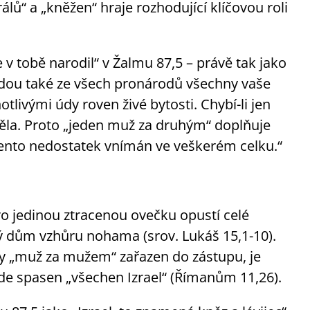
lů“ a „kněžen“ hraje rozhodující klíčovou roli
v tobě narodil“ v Žalmu 87,5 – právě tak jako
edou také ze všech pronárodů všechny vaše
notlivými údy roven živé bytosti. Chybí-li jen
 těla. Proto „jeden muž za druhým“ doplňuje
e tento nedostatek vnímán ve veškerém celku.“
ro jedinou ztracenou ovečku opustí celé
lý dům vzhůru nohama (srov. Lukáš 15,1-10).
vdy „muž za mužem“ zařazen do zástupu, je
bude spasen „všechen Izrael“ (Římanům 11,26).