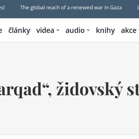
l reach of a renewed war in Gaza
Lebanon, Israel ag
e
články
videa
audio
knihy
akce
rqad“, židovský 