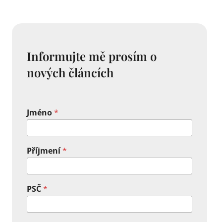
Informujte mě prosím o
nových článcích
Jméno
*
Příjmení
*
PSČ
*