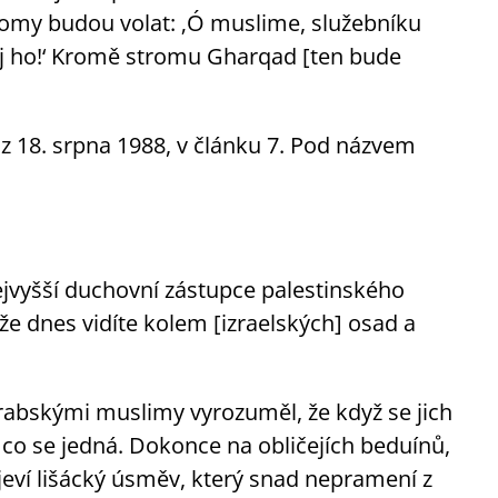
omy budou volat: ‚Ó muslime, služebníku
ij ho!‘ Kromě stromu Gharqad [ten bude
z 18. srpna 1988, v článku 7. Pod názvem
 nejvyšší duchovní zástupce palestinského
že dnes vidíte kolem [izraelských] osad a
abskými muslimy vyrozuměl, že když se jich
o co se jedná. Dokonce na obličejích beduínů,
eví lišácký úsměv, který snad nepramení z