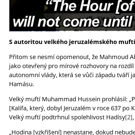
S autoritou velkého jeruzalémského muft
Přitom se nesmí opomenout, že Mahmoud Ab
jako otevřený pro mírové rozhovory na rozdíl o
autonomní vlády, která se vůči západu tváří ja
Hamásu.
Velký muftí Muhammad Hussein prohlásil: „Pa
[Kalifa, který, dobyl Jeruzalém v roce 637 po 
Velký muftí podtrhnul spolehlivost Hadísy
[2]
„Hodina [vzkříšení] nenastane, dokud nebude