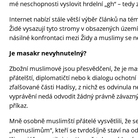
mé neschopnosti vyslovit hrdelní „gh“ – tedy
Internet nabízí stále větší výběr článků na t
Židé vysazují tyto stromy v obsazených území
násilné konfrontaci mezi Židy a muslimy se 
Je masakr nevyhnutelný?
Zbožní muslimové jsou přesvědčení, že je mas
přátelští, diplomatičtí nebo k dialogu ochotn
zfalšované části Hadísy, z nichž es odvinula n
vyprávění nedá odvodit žádný právně závazný 
příkaz.
Mně osobně muslimští přátelé vysvětlili, že se
„nemuslimům“, kteří se tvrdošíjně staví na 