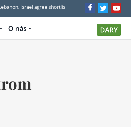
ree shortlist of countries that could send troops to verif
O nás
DARY
strom