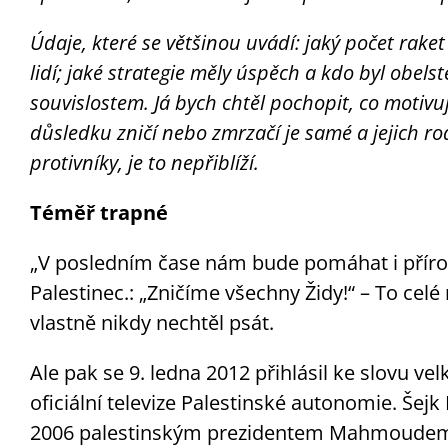
Údaje, které se většinou uvádí: jaký počet raket
lidí; jaké strategie měly úspěch a kdo byl obel
souvislostem. Já bych chtěl pochopit, co motivuje 
důsledku zničí nebo zmrzačí je samé a jejich rodi
protivníky, je to nepřiblíží.
Téměř trapné
„V posledním čase nám bude pomáhat i přírod
Palestinec.: „Zničíme všechny Židy!“ – To celé
vlastně nikdy nechtěl psát.
Ale pak se 9. ledna 2012 přihlásil ke slovu ve
oficiální televize Palestinské autonomie. Š
2006 palestinským prezidentem Mahmoudem