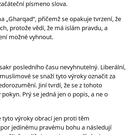
 začáteční písmeno slova.
éma „Gharqad“, přičemž se opakuje tvrzení, že
ch, protože vědí, že má islám pravdu, a
není možné vyhnout.
akr posledního času nevyhnutelný. Liberální,
í muslimové se snaží tyto výroky označit za
edorozumění. Jiní tvrdí, že se z tohoto
pokyn. Prý se jedná jen o popis, a ne o
 tyto výroky obrací jen proti těm
odpor jedinému pravému bohu a následují