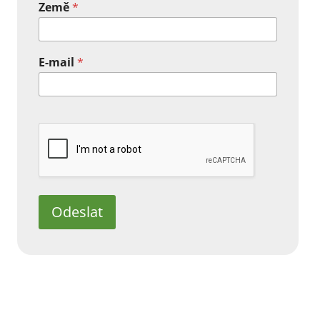
Země
*
E-mail
*
Odeslat