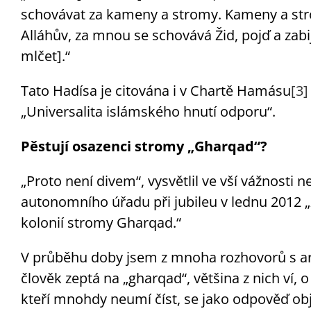
schovávat za kameny a stromy. Kameny a str
Alláhův, za mnou se schovává Žid, pojď a zab
mlčet].“
Tato Hadísa je citována i v Chartě Hamásu
[3]
„Universalita islámského hnutí odporu“.
Pěstují osazenci stromy „Gharqad“?
„Proto není divem“, vysvětlil ve vší vážnosti
autonomního úřadu při jubileu v lednu 2012 „
kolonií stromy Gharqad.“
V průběhu doby jsem z mnoha rozhovorů s ar
člověk zeptá na „gharqad“, většina z nich ví, 
kteří mnohdy neumí číst, se jako odpověď obj