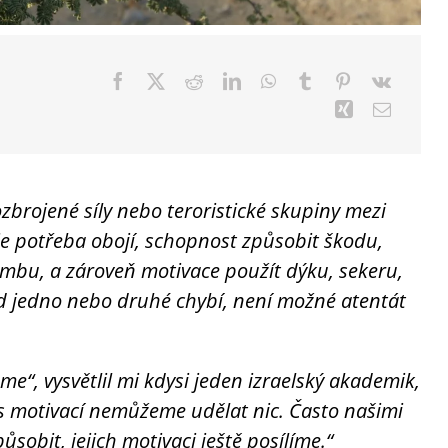
ozbrojené síly nebo teroristické skupiny mezi
je potřeba obojí, schopnost způsobit škodu,
bombu, a zároveň motivace použít dýku, sekeru,
d jedno nebo druhé chybí, není možné atentát
e“, vysvětlil mi kdysi jeden izraelský akademik,
e s motivací nemůžeme udělat nic. Často našimi
sobit, jejich motivaci ještě posílíme.“