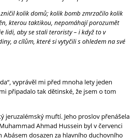
 zničil kolik domů; kolik bomb zmrzačilo kolik
stěn, kterou taktikou, nepomáhají porozumět
lidi, aby se stali teroristy – i když to v
ny, a cílům, které si vytyčili s ohledem na své
a“, vyprávěl mi před mnoha lety jeden
 mi připadalo tak dětinské, že jsem o tom
lký jeruzalémský muftí. Jeho proslov přenášela
ejk Muhammad Ahmad Hussein byl v červenci
 Abásem dosazen za hlavního duchovního