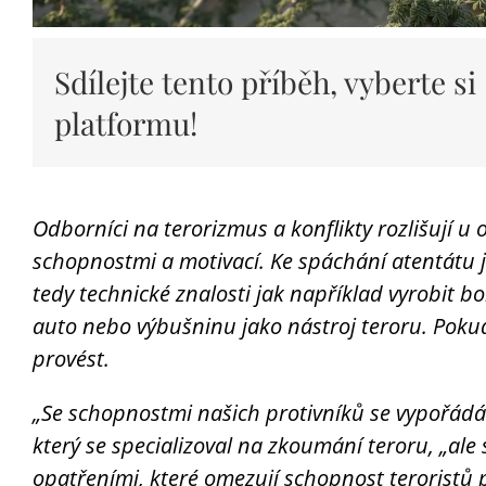
Sdílejte tento příběh, vyberte si
platformu!
Odborníci na terorizmus a konflikty rozlišují u 
schopnostmi a motivací. Ke spáchání atentátu 
tedy technické znalosti jak například vyrobit 
auto nebo výbušninu jako nástroj teroru. Poku
provést.
„Se schopnostmi našich protivníků se vypořádám
který se specializoval na zkoumání teroru, „al
opatřeními, které omezují schopnost teroristů pů