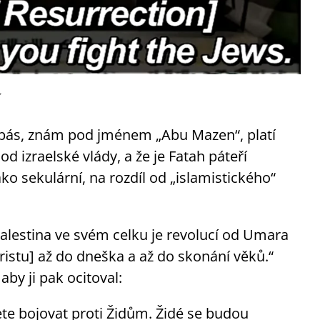
í
ás, znám pod jménem „Abu Mazen“, platí
d izraelské vlády, a že je Fatah páteří
ko sekulární, na rozdíl od „islamistického“
lestina ve svém celku je revolucí od Umara
Kristu] až do dneška a až do skonání věků.“
, aby ji pak ocitoval:
te bojovat proti Židům. Židé se budou