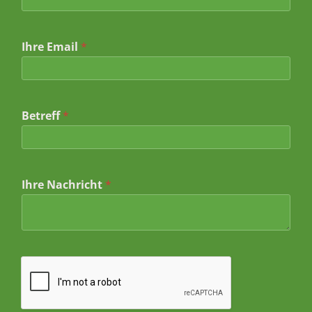
Ihre Email
*
I
Betreff
*
h
r
*
*
Ihre Nachricht
*