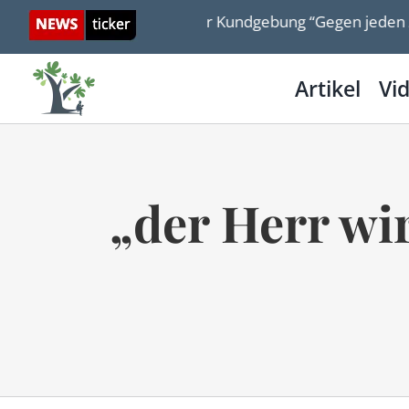
Skip
tawski bei der Kundgebung “Gegen jeden Antisemitismus – 
to
content
Artikel
Vi
„der Herr wi