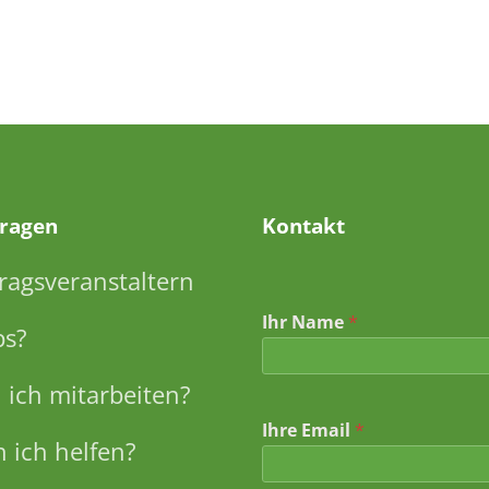
Fragen
Kontakt
ragsveranstaltern
Ihr Name
*
ps?
ich mitarbeiten?
N
Ihre Email
*
a
 ich helfen?
c
h