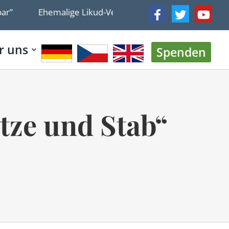
ige Likud-Veteranen Edelstein und Erdan kündigen neue Pa
r uns
Spenden
tze und Stab“