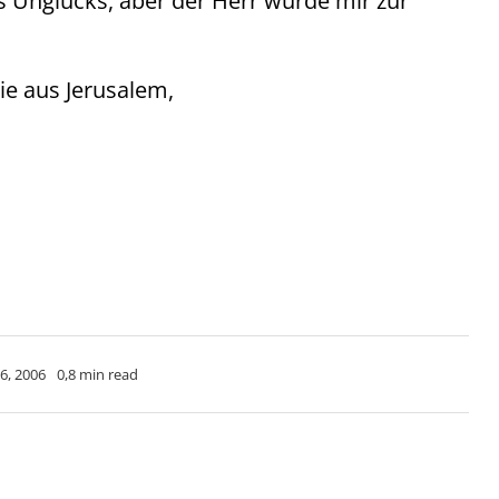
s Unglücks, aber der Herr wurde mir zur
ie aus Jerusalem,
6, 2006
0,8 min read