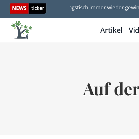
Skip
 Verhandlungstisch immer wieder gewinnen
Israel
to
content
Artikel
Vi
Auf de