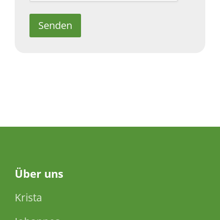
Senden
Über
uns
Krista