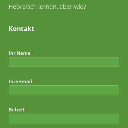
Hebräisch lernen, aber wie?
Kontakt
Ihr Name
*
Ihre Email
*
N
Betreff
*
a
m
e
E