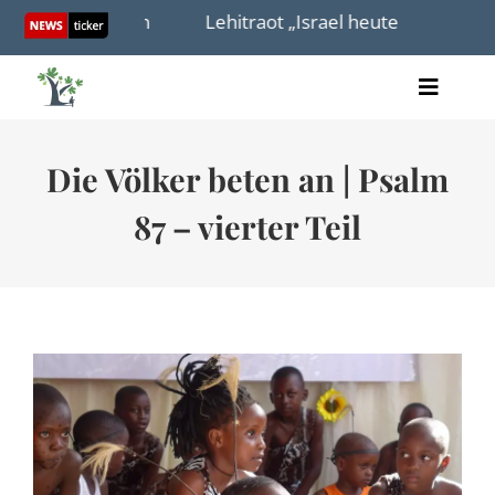
Skip
iste holen
Lehitraot „Israel heute in 3 Minuten“
to
content
Toggle
Artikel
Naviga
Videos
Die Völker beten an | Psalm
Audio
Bücher
87 – vierter Teil
Termine
Über uns
Spenden