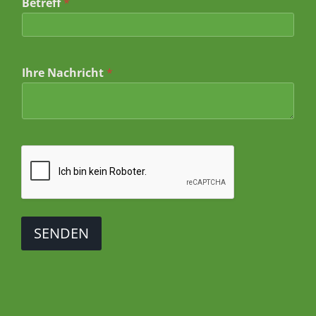
Betreff
*
*
Ihre Nachricht
*
*
*
SENDEN