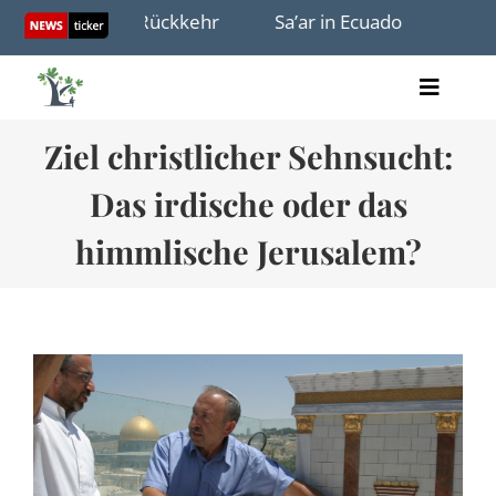
Skip
n Israel: Rückkehr
Sa’ar in Ecuador
Keine Pro
to
content
Toggle
Artikel
Naviga
Ziel christlicher Sehnsucht:
Videos
Audio
Das irdische oder das
Bücher
Termine
himmlische Jerusalem?
Über uns
Spenden