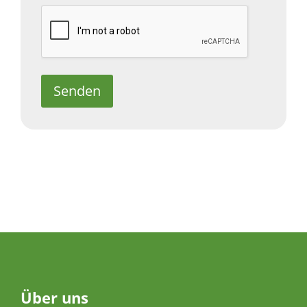
Senden
Über
uns