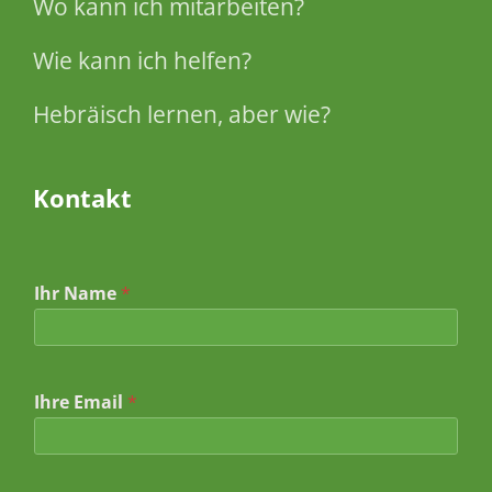
Wo kann ich mitarbeiten?
Wie kann ich helfen?
Hebräisch lernen, aber wie?
Kontakt
Ihr Name
*
*
Ihre Email
*
I
h
r
e
I