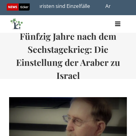
Skip
ffe auf Christen sind Einzelfälle
Antisemitismus in 
to
content
Toggle
Fünfzig Jahre nach dem
Artikel
Naviga
Videos
Sechstagekrieg: Die
Audio
Bücher
Einstellung der Araber zu
Termine
Israel
Über uns
Spenden