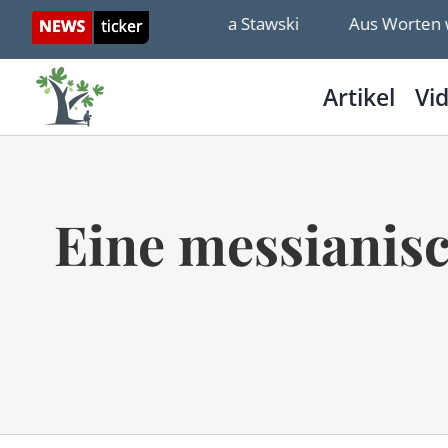
Skip
detext Sacha Stawski
Aus Worten wurden Taten – u
to
content
Artikel
Vi
Eine messianisc