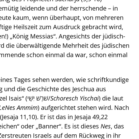
mütig leidende und der herrschende – in
heute kaum, wenn überhaupt, von mehreren
tige Heilszeit zum Ausdruck gebracht wird,
!) „König Messias“. Angesichts der jüdisch-
rd die überwältigende Mehrheit des jüdischen
Kommende schon einmal da war, schon einmal
 eines Tages sehen werden, wie schriftkundige
g und die Geschichte des Jeschua aus
Nazareth erkennen. Immerhin ist es „die Wurzel Isais“ (שֹׁרֶשׁ יִשַׁי/
Schoresch Yischai
) die laut
LeNes Ammim
) aufgerichtet stehen wird. Nach
esaja 11,10). Er ist das in Jesaja 49,22
zeichen“ oder „Banner“. Es ist dieses
Nes
, das
Zerstreuten Israels auf dem Rückweg in ihr