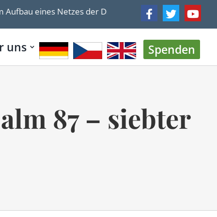
tzes der Drohnenabwehr mit Unterstützung Israels und de
r uns
Spenden
alm 87 – siebter