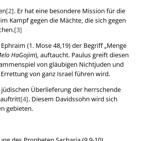
en
[2]
. Er hat eine besondere Mission für die
n im Kampf gegen die Mächte, die sich gegen
chen.
[3]
 Ephraim (1. Mose 48,19) der Begriff „Menge
elo HaGojim
), auftaucht. Paulus greift diesen
usammenspiel von gläubigen Nichtjuden und
 Errettung von ganz Israel führen wird.
r jüdischen Überlieferung der herrschende
auftritt
[4]
. Diesem Davidssohn wird sich
en gebieten.
ung des Propheten Sacharja (9,9-10)