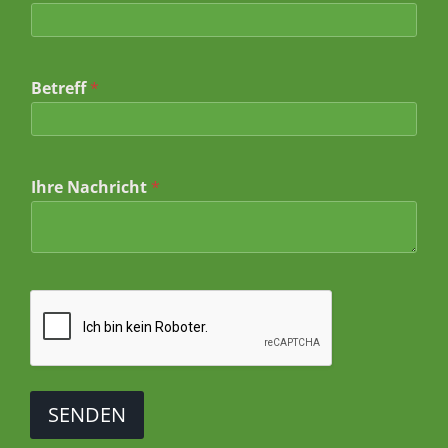
B
e
t
r
e
Betreff
*
f
f
Ihre Nachricht
*
SENDEN