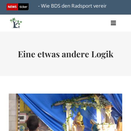
Skip
noch Juden« – Wie BDS den Radsport vereinnahmt
Pa
to
content
Toggle
Artikel
Naviga
Videos
Audio
Eine etwas andere Logik
Bücher
Termine
Über uns
Spenden