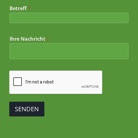
I
Betreff
*
h
r
*
E
m
a
Ihre Nachricht
*
i
l
SENDEN