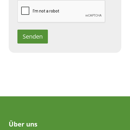
Senden
Über
uns