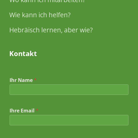
Wie kann ich helfen?
Hebräisch lernen, aber wie?
Kontakt
Ihr Name
*
*
Ihre Email
*
I
h
r
e
*