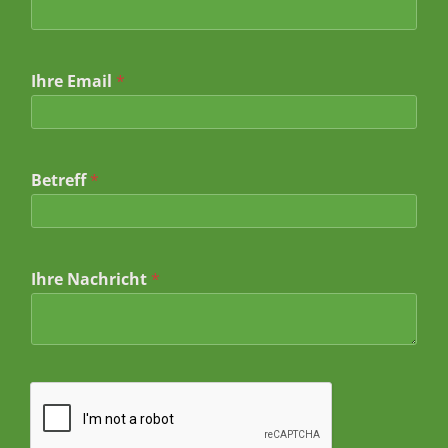
B
Ihre Email
*
e
t
r
e
f
f
Betreff
*
*
*
Ihre Nachricht
*