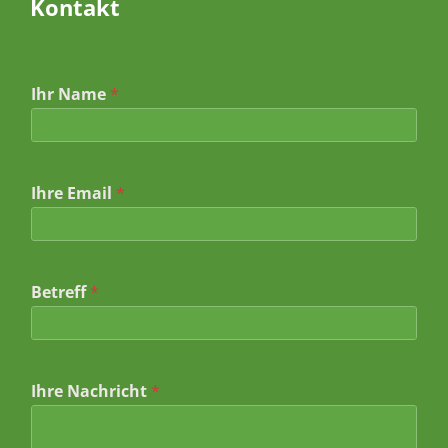
Kontakt
I
Ihr Name
*
h
r
e
I
h
r
Ihre Email
*
e
*
Betreff
*
Ihre Nachricht
*