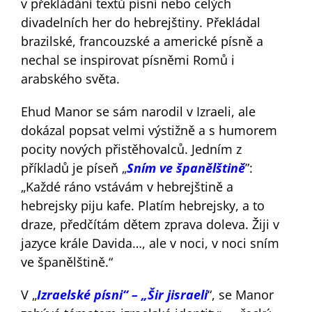
v překládání textů písní nebo celých
divadelních her do hebrejštiny. Překládal
brazilské, francouzské a americké písně a
nechal se inspirovat písněmi Romů i
arabského světa.
Ehud Manor se sám narodil v Izraeli, ale
dokázal popsat velmi výstižně a s humorem
pocity nových přistěhovalců. Jedním z
příkladů je píseň „
Sním ve španělštině
”:
„Každé ráno vstávám v hebrejštině a
hebrejsky piju kafe. Platím hebrejsky, a to
draze, předčítám dětem zprava doleva. Žiji v
jazyce krále Davida…, ale v noci, v noci sním
ve španělštině.“
V „
Izraelské písni“ – „Šir jisraeli
“, se Manor