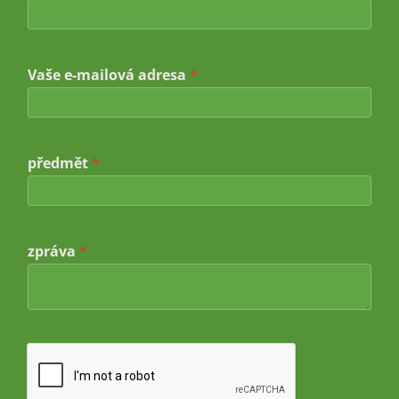
V
a
š
e
Vaše e-mailová adresa
*
předmět
*
zpráva
*