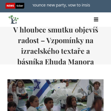
Skip
& Erdan announce new party, vow to insist on ‘broad Zionis
to
content
Toggle
V hloubce smutku objevíš
Home
Naviga
články
radost – Vzpomínky na
videa
izraelského textaře a
audio
knihy
básníka Ehuda Manora
akce
O nás