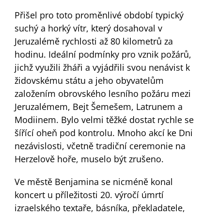
Přišel pro toto proměnlivé období typický
suchý a horký vítr, který dosahoval v
Jeruzalémě rychlosti až 80 kilometrů za
hodinu. Ideální podmínky pro vznik požárů,
jichž využili žháři a vyjádřili svou nenávist k
židovskému státu a jeho obyvatelům
založením obrovského lesního požáru mezi
Jeruzalémem, Bejt Šemešem, Latrunem a
Modiinem. Bylo velmi těžké dostat rychle se
šířící oheň pod kontrolu. Mnoho akcí ke Dni
nezávislosti, včetně tradiční ceremonie na
Herzelově hoře, muselo být zrušeno.
Ve městě Benjamina se nicméně konal
koncert u příležitosti 20. výročí úmrtí
izraelského textaře, básníka, překladatele,