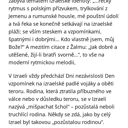
zabývá tématem izraelské identity: „…řecký
rytmus s polským přízvukem, trylkování z
Jemenu a rumunské housle, mé pouštní údolí
a tvá řeka se konečně setkávají na izraelské
pláži; se vším steskem a vzpomínkami,
špatnými i dobrými… Kdo vlastně jsem, můj
Bože?“ A mezitím citace z Žalmu: „Jak dobré a
utěšené, žijí-li bratři svorně…“, to vše na
moderní rytmickou melodii,
V Izraeli vždy předchází Dni nezávislosti Den
vzpomínek na izraelské padlé vojáky a oběti
teroru. Rodina, která ztratila příbuzného ve
válce nebo v důsledku teroru, se v Izraeli
nazývá „mišpachat šchol“ – pozůstalá neboli
truchlící rodina. Někdy se zdá, jako by celý
Izrael byl takovou „pozůstalou rodinou“.