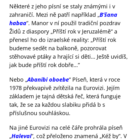
Některé z jeho písní se staly známými i v
zahraničí. Mezi ně patří například „
B‘šana
habaa
“. Manor v ní použil tradiční pozdrav
Židů z diaspory „Příští rok v Jeruzalémě“ a
přenesl ho do izraelské reality: „Příští rok
budeme sedět na balkoně, pozorovat
stěhovavé ptáky a hrající si děti… Ještě uvidíš,
jak bude příští rok dobře…“
Nebo „
Abanibi oboebe
“ Píseň, která v roce
1978 překvapivě zvítězila na Eurovizi. Jejím
základem je tajná dětská řeč, která funguje
tak, že se za každou slabiku přidá b s
příslušnou souhláskou.
Na jiné Eurovizi na celé čáře prohrála píseň
„
Halevai
“, což přeloženo znamená „Kéž by“. V