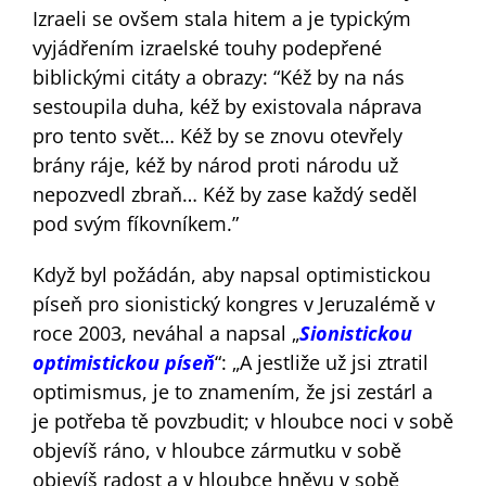
Izraeli se ovšem stala hitem a je typickým
vyjádřením izraelské touhy podepřené
biblickými citáty a obrazy: “Kéž by na nás
sestoupila duha, kéž by existovala náprava
pro tento svět… Kéž by se znovu otevřely
brány ráje, kéž by národ proti národu už
nepozvedl zbraň… Kéž by zase každý seděl
pod svým fíkovníkem.”
Když byl požádán, aby napsal optimistickou
píseň pro sionistický kongres v Jeruzalémě v
roce 2003, neváhal a napsal „
Sionistickou
optimistickou píseň
“: „A jestliže už jsi ztratil
optimismus, je to znamením, že jsi zestárl a
je potřeba tě povzbudit; v hloubce noci v sobě
objevíš ráno, v hloubce zármutku v sobě
objevíš radost a v hloubce hněvu v sobě