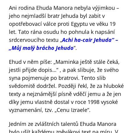
Ani rodina Ehuda Manora nebyla výjimkou –
jeho nejmladší bratr Jehuda byl zabit v
opotřebovací válce proti Egyptu ve věku 19
let. Tato rána osudu ho pohnula k napsání
srdcervoucího textu „
Achi ha-cair Jehuda“ –
„Můj malý brácho Jehudo
“.
Ehud v něm píše: „Maminka ještě stále čeká,
jestli přijde dopis…“ , a pak slibuje, že svého
syna pojmenuje po bratrovi. Tento slib
svědomitě dodržel. Později řekl, že za hluboké
texty a nejznámější písně vděčí jemu a že jen
díky jemu vlastně dostal v roce 1998 vysoké
vyznamenání, tzv. „Cenu Izraele“.
Jedním ze zvláštních talentů Ehuda Manora
bylo ušít každému zpěvákovi text na míru. V