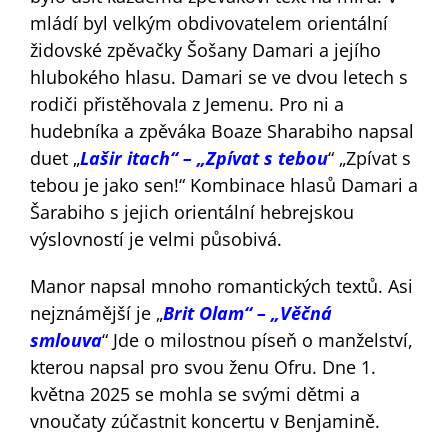
mládí byl velkým obdivovatelem orientální
židovské zpěvačky Šošany Damari a jejího
hlubokého hlasu. Damari se ve dvou letech s
rodiči přistěhovala z Jemenu. Pro ni a
hudebníka a zpěváka Boaze Sharabiho napsal
duet „
Lašir itach“ – „Zpívat s tebou
“ „Zpívat s
tebou je jako sen!“ Kombinace hlasů Damari a
Šarabiho s jejich orientální hebrejskou
výslovností je velmi působivá.
Manor napsal mnoho romantických textů. Asi
nejznámější je „
Brit Olam“ – „Věčná
smlouva
“ Jde o milostnou píseň o manželství,
kterou napsal pro svou ženu Ofru. Dne 1.
května 2025 se mohla se svými dětmi a
vnoučaty zúčastnit koncertu v Benjamině.