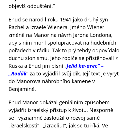
objevíš odpuštění.“
Ehud se narodil roku 1941 jako druhý syn
Rachel a Izraele Wienera. Jméno Wiener
změnil na Manor na návrh Jarona Londona,
aby s ním mohl spolupracovat na hudebních
pořadech v rádiu. Tak to prý tehdy odpovídalo
duchu sionismu. Jeho rodiče se přistěhovali z
Ruska a Ehud jim písní „
Jelid ha-arec“ –
„Rodák
“ za to vyjádřil svůj dík. Její text je vyryt
do Manorova náhrobního kamene v
Benjamině.
Ehud Manor dokázal geniálním způsobem
vyjádřit izraelský přístup k životu. Nesporně
se i významně zasloužil o rozvoj samé
„izraelskosti“ –„izraeliut“, jak se tu říká. Ve