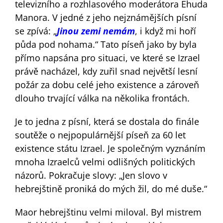
televizního a rozhlasového moderátora Ehuda
Manora. V jedné z jeho nejznámějších písní
se zpívá: „
Jinou zemi nemám
, i když mi hoří
půda pod nohama.“ Tato píseň jako by byla
přímo napsána pro situaci, ve které se Izrael
právě nacházel, kdy zuřil snad největší lesní
požár za dobu celé jeho existence a zároveň
dlouho trvající válka na několika frontách.
Je to jedna z písní, která se dostala do finále
soutěže o nejpopulárnější píseň za 60 let
existence státu Izrael. Je společným vyznáním
mnoha Izraelců velmi odlišných politických
názorů. Pokračuje slovy: „Jen slovo v
hebrejštině proniká do mých žil, do mé duše.“
Maor hebrejštinu velmi miloval. Byl mistrem