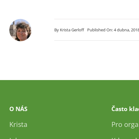
By
Krista Gerloff
Published On: 4 dubna, 201
O NÁS
Často kl
Krista
Pro orga