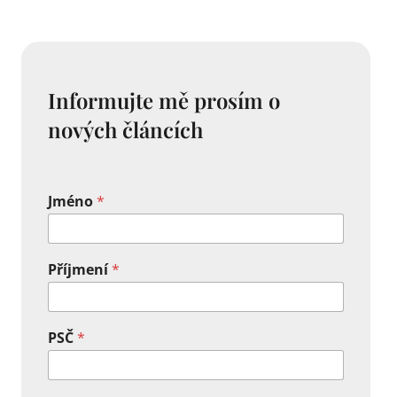
Informujte mě prosím o
nových článcích
Jméno
*
Příjmení
*
PSČ
*