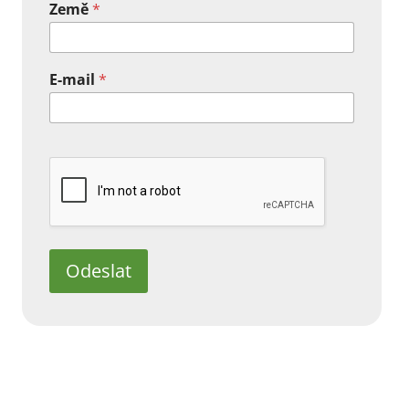
Země
*
E-mail
*
Odeslat