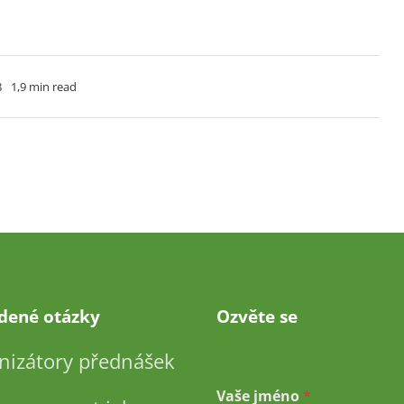
8
1,9 min read
adené otázky
Ozvěte se
nizátory přednášek
a
Vaše jméno
*
d