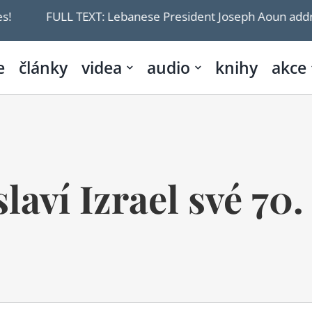
TEXT: Lebanese President Joseph Aoun addresses nation, re
e
články
videa
audio
knihy
akce
slaví Izrael své 70