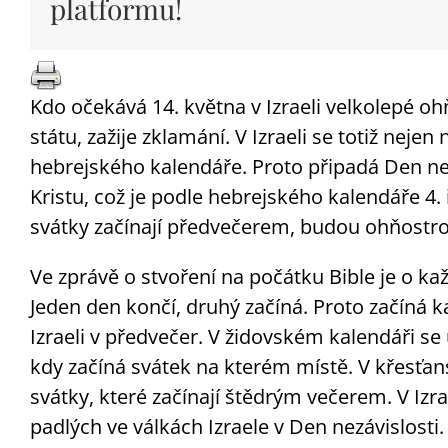
platformu!
Kdo očekává 14. května v Izraeli velkolepé o
státu, zažije zklamání. V Izraeli se totiž nejen
hebrejského kalendáře. Proto připadá Den ne
Kristu, což je podle hebrejského kalendáře 4.
svátky začínají předvečerem, budou ohňostroje
Ve zprávě o stvoření na počátku Bible je o ka
Jeden den končí, druhý začíná. Proto začíná 
Izraeli v předvečer. V židovském kalendáři s
kdy začíná svátek na kterém místě. V křesťan
svátky, které začínají štědrým večerem. V Izr
padlých ve válkách Izraele v Den nezávislosti.