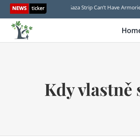
Skip
 A Disarmed Gaza Strip Can’t Have Armories!
FULL 
to
content
Hom
Kdy vlastně 