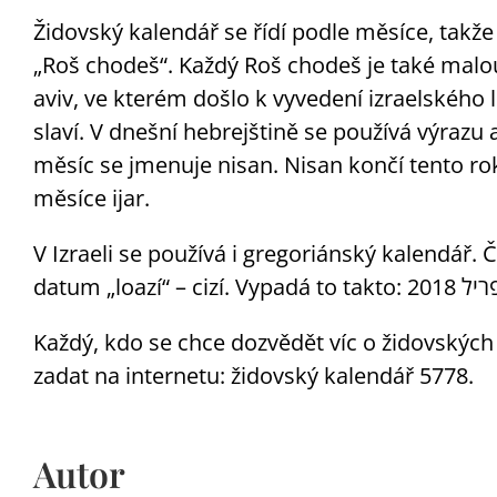
Židovský kalendář se řídí podle měsíce, takž
„Roš chodeš“. Každý Roš chodeš je také malou 
aviv, ve kterém došlo k vyvedení izraelského li
slaví. V dnešní hebrejštině se používá výrazu 
měsíc se jmenuje nisan. Nisan končí tento ro
měsíce ijar.
V Izraeli se používá i gregoriánský kalendář.
Každý, kdo se chce dozvědět víc o židovských 
zadat na internetu: židovský kalendář 5778.
Autor