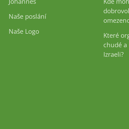
Johannes
Kde moh
dobrovol
Naše poslání
omezeno
Naše Logo
Které or
chudé a 
Izraeli?