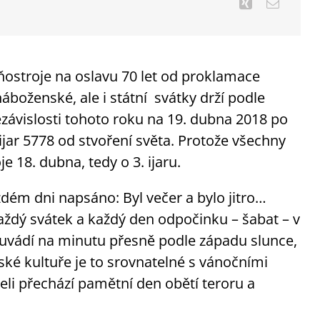
hňostroje na oslavu 70 let od proklamace
 náboženské, ale i státní svátky drží podle
závislosti tohoto roku na 19. dubna 2018 po
 ijar 5778 od stvoření světa. Protože všechny
 18. dubna, tedy o 3. ijaru.
ždém dni napsáno: Byl večer a bylo jitro…
každý svátek a každý den odpočinku – šabat – v
e uvádí na minutu přesně podle západu slunce,
ské kultuře je to srovnatelné s vánočními
aeli přechází pamětní den obětí teroru a