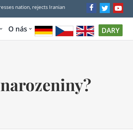
jects Iranian & Hezbollah intervention, vows to pursue ne
O nás
DARY
. narozeniny?