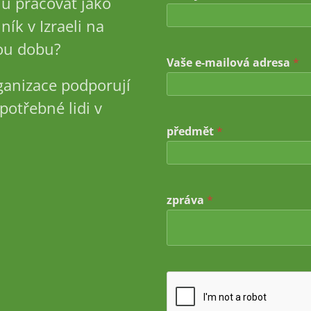
u pracovat jako
r
e
ník v Izraeli na
s
u dobu?
a
j
Vaše e-mailová adresa
*
m
ganizace podporují
é
n
potřebné lidi v
o
V
předmět
*
a
š
e
zpráva
*