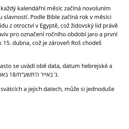
e každý kalendářní měsíc začíná novoluním
slavností. Podle Bible začíná rok v měsíci
du z otroctví v Egyptě, což židovský lid právě
aviv pro označení ročního období jaro a první
k 15. dubna, což je zároveň Roš chodeš
 Často se uvádí obě data, datum hebrejské a
datum „loazí“ – cizí. Vypadá to takto: ג‘ באייר ה’תשע“ח/18 באפריל 2018.
svátcích a jejich datech, může si jednoduše