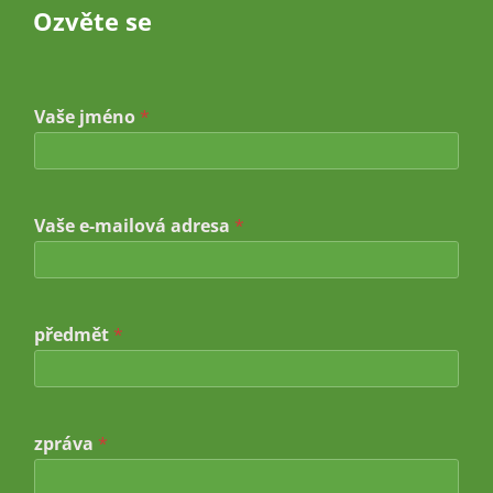
Ozvěte se
Vaše jméno
*
a
Vaše e-mailová adresa
*
d
r
e
s
a
e
předmět
*
-
m
a
i
l
zpráva
*
o
v