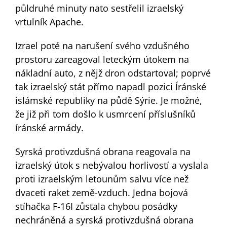
půldruhé minuty nato sestřelil izraelský
vrtulník Apache.
Izrael poté na narušení svého vzdušného
prostoru zareagoval leteckým útokem na
nákladní auto, z nějž dron odstartoval; poprvé
tak izraelský stát přímo napadl pozici Íránské
islámské republiky na půdě Sýrie. Je možné,
že již při tom došlo k usmrcení příslušníků
íránské armády.
Syrská protivzdušná obrana reagovala na
izraelský útok s nebývalou horlivostí a vyslala
proti izraelským letounům salvu více než
dvaceti raket země-vzduch. Jedna bojová
stíhačka F-16I zůstala chybou posádky
nechráněná a syrská protivzdušná obrana