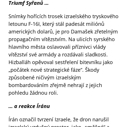
Triumf Syřanů …
Snímky hořících trosek izraelského tryskového
letounu F-16I, který stál padesát miliónů
amerických dolarů, je pro Damašek zřetelným
propagačním vítězstvím. Na ulicích syrského
hlavního města oslavovali příznivci vlády
vítězství své armády a rozdávali sladkosti.
Hizballáh opěvoval sestřelení bitevníku jako
„počátek nové strategické fáze“. Škody
způsobené ničivým izraelským
bombardováním zřejmě nehrají z jejich
pohledu žádnou roli.
… a reakce Íránu
Írán označil tvrzení Izraele, že dron narušil
izraelský vzdušný prostor, jako „směšné“ a