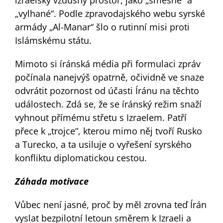
„vylhané“. Podle zpravodajského webu syrské
armády „Al-Manar“ šlo o rutinní misi proti
Islámskému státu.
Mimoto si íránská média při formulaci zpráv
počínala nanejvýš opatrně, očividně ve snaze
odvrátit pozornost od účasti Íránu na těchto
událostech. Zdá se, že se íránský režim snaží
vyhnout přímému střetu s Izraelem. Patří
přece k „trojce“, kterou mimo něj tvoří Rusko
a Turecko, a ta usiluje o vyřešení syrského
konfliktu diplomatickou cestou.
Záhada motivace
Vůbec není jasné, proč by měl zrovna teď Írán
vyslat bezpilotní letoun směrem k Izraeli a