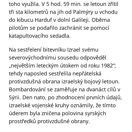
toho využila. V 5 hod. 59 min. se letoun zřítil
tři sta kilometrů na jih od Palmýry u vchodu
do kibucu Harduf v dolní Galileji. Oběma
pilotům se podařilo zachránit se pomocí
katapultovacího sedadla.
Na sestřelení bitevníku Izrael svému
severovýchodnímu sousedu odpověděl
„největším leteckým útokem od roku 1982“;
tehdy naposled sestřelila nepřátelská
protivzdušná obrana izraelský bojový letoun.
Bombardování se zaměřuje na dvanáct cílů v
Sýrii. Den nato, po zhodnocení prvních údajů,
izraelské vojenské kruhy oznámily, že tímto
úderem byla zničena polovina syrských
prostředků protivzdušné obrany.