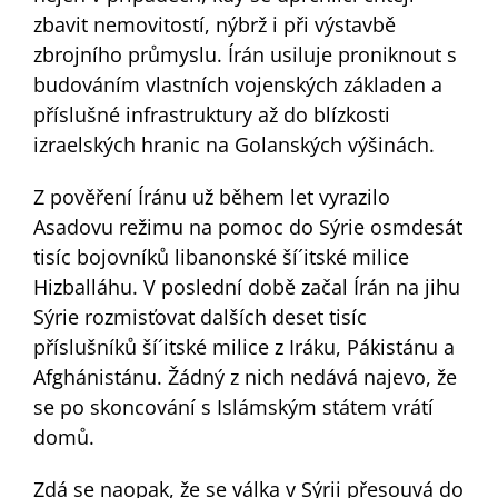
zbavit nemovitostí, nýbrž i při výstavbě
zbrojního průmyslu. Írán usiluje proniknout s
budováním vlastních vojenských základen a
příslušné infrastruktury až do blízkosti
izraelských hranic na Golanských výšinách.
Z pověření Íránu už během let vyrazilo
Asadovu režimu na pomoc do Sýrie osmdesát
tisíc bojovníků libanonské ší´itské milice
Hizballáhu. V poslední době začal Írán na jihu
Sýrie rozmisťovat dalších deset tisíc
příslušníků ší´itské milice z Iráku, Pákistánu a
Afghánistánu. Žádný z nich nedává najevo, že
se po skoncování s Islámským státem vrátí
domů.
Zdá se naopak, že se válka v Sýrii přesouvá do