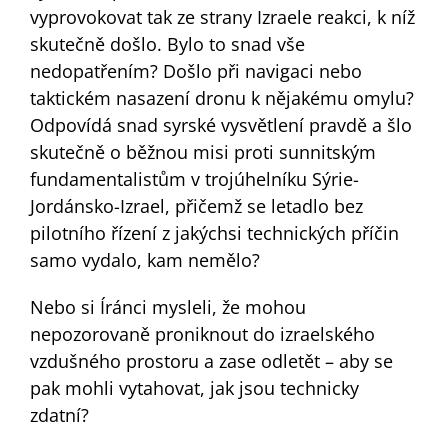
vyprovokovat tak ze strany Izraele reakci, k níž
skutečně došlo. Bylo to snad vše
nedopatřením? Došlo při navigaci nebo
taktickém nasazení dronu k nějakému omylu?
Odpovídá snad syrské vysvětlení pravdě a šlo
skutečně o běžnou misi proti sunnitským
fundamentalistům v trojúhelníku Sýrie-
Jordánsko-Izrael, přičemž se letadlo bez
pilotního řízení z jakýchsi technických příčin
samo vydalo, kam nemělo?
Nebo si Íránci mysleli, že mohou
nepozorovaně proniknout do izraelského
vzdušného prostoru a zase odletět – aby se
pak mohli vytahovat, jak jsou technicky
zdatní?