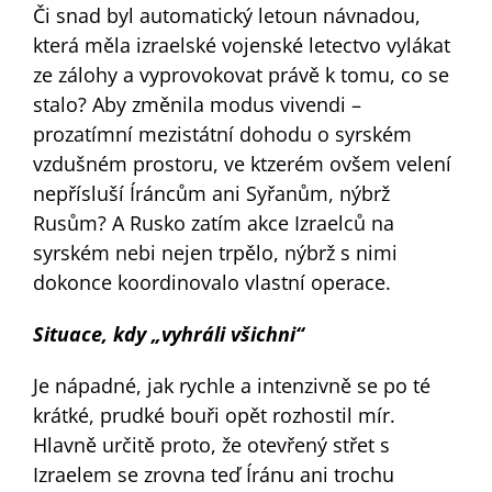
Či snad byl automatický letoun návnadou,
která měla izraelské vojenské letectvo vylákat
ze zálohy a vyprovokovat právě k tomu, co se
stalo? Aby změnila modus vivendi –
prozatímní mezistátní dohodu o syrském
vzdušném prostoru, ve ktzerém ovšem velení
nepřísluší Íráncům ani Syřanům, nýbrž
Rusům? A Rusko zatím akce Izraelců na
syrském nebi nejen trpělo, nýbrž s nimi
dokonce koordinovalo vlastní operace.
Situace, kdy „vyhráli všichni“
Je nápadné, jak rychle a intenzivně se po té
krátké, prudké bouři opět rozhostil mír.
Hlavně určitě proto, že otevřený střet s
Izraelem se zrovna teď Íránu ani trochu