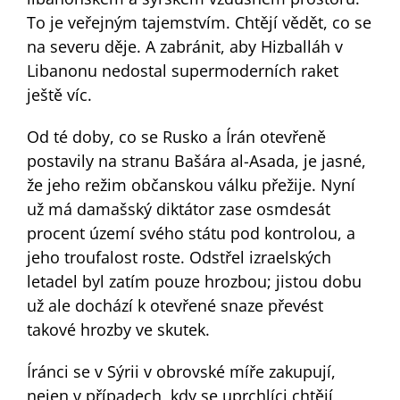
To je veřejným tajemstvím. Chtějí vědět, co se
na severu děje. A zabránit, aby Hizballáh v
Libanonu nedostal supermoderních raket
ještě víc.
Od té doby, co se Rusko a Írán otevřeně
postavily na stranu Bašára al-Asada, je jasné,
že jeho režim občanskou válku přežije. Nyní
už má damašský diktátor zase osmdesát
procent území svého státu pod kontrolou, a
jeho troufalost roste. Odstřel izraelských
letadel byl zatím pouze hrozbou; jistou dobu
už ale dochází k otevřené snaze převést
takové hrozby ve skutek.
Íránci se v Sýrii v obrovské míře zakupují,
nejen v případech, kdy se uprchlíci chtějí