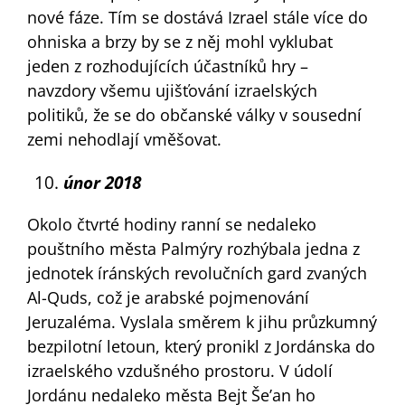
nové fáze. Tím se dostává Izrael stále více do
ohniska a brzy by se z něj mohl vyklubat
jeden z rozhodujících účastníků hry –
navzdory všemu ujišťování izraelských
politiků, že se do občanské války v sousední
zemi nehodlají vměšovat.
únor 2018
Okolo čtvrté hodiny ranní se nedaleko
pouštního města Palmýry rozhýbala jedna z
jednotek íránských revolučních gard zvaných
Al-Quds, což je arabské pojmenování
Jeruzaléma. Vyslala směrem k jihu průzkumný
bezpilotní letoun, který pronikl z Jordánska do
izraelského vzdušného prostoru. V údolí
Jordánu nedaleko města Bejt Še’an ho