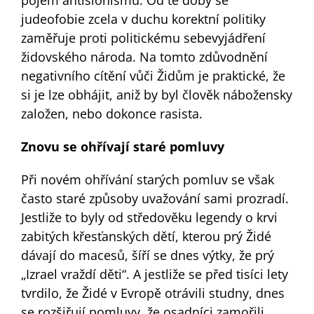
pojem antisionismu. Od té doby se
judeofobie zcela v duchu korektní politiky
zaměřuje proti politickému sebevyjádření
židovského národa. Na tomto zdůvodnění
negativního cítění vůči Židům je praktické, že
si je lze obhájit, aniž by byl člověk nábožensky
založen, nebo dokonce rasista.
Znovu se ohřívají staré pomluvy
Při novém ohřívání starých pomluv se však
často staré způsoby uvažování sami prozradí.
Jestliže to byly od středověku legendy o krvi
zabitých křesťanských dětí, kterou prý Židé
dávají do macesů, šíří se dnes výtky, že prý
„Izrael vraždí děti“. A jestliže se před tisíci lety
tvrdilo, že Židé v Evropě otrávili studny, dnes
se rozšiřují pomluvy, že osadníci zamořili