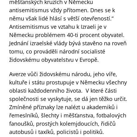
měšťanských kruzích v Německu
antisemitismus vždy přítomen. Dnes se k
němu však lidé hlásí s větší otevřeností.“
Antisemitismus ve vztahu k Izraeli je v
Německu problémem 40-ti procent obyvatel.
Jednání izraelské vlády bývá stavěno na roveň
tomu, co prováděli národní socialisté
židovskému obyvatelstvu v Evropě.
Averze vůči židovskému národu, jeho víře,
kultuře i státu prostupuje v Německu všechny
oblasti každodenního života. V které části
společnosti se vyskytuje, se dá jen těžko určit.
Zmíněné příznaky lze nalézt u akademiků i
řemeslníků, šlechty i měšťanstva, fotbalových
fanoušků, prostých kolemjdoucích, řidičů
autobusů i taxíků, policistů i politiků.