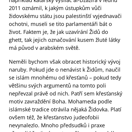
například katarský vysílač al-Džazíra v lednu
2011 oznámil, k jakým ústupkům vůči
židovskému státu jsou palestinští vyjednavači
ochotni, museli se tito parlamentáři bát o
život. Faktem je, že jak uzavírání Židů do
ghett, tak jejich označování kusem žluté látky
má původ v arabském světě.
Neměli bychom však obracet historický vývoj
naruby. Pokud jde o nenávist k Židům, naučil
se islám mnohému od křesťanů – pokud tedy
většinu svých argumentů na tomto poli
nepřevzal právě od nich. Patří sem křesťanský
motiv zavraždění Boha. Mohameda podle
islámské tradice otrávila nějaká Židovka. Platí
ovšem též, že křesťanstvo judeofobii
nevynalezlo. Mnoho předsudků i praxe