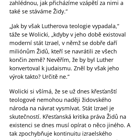
zahlédnou, jak přicházíme vzápětí za nimi a
také se stáváme Židy.“
„Jak by však Lutherova teologie vypadala,“
táže se Wolicki, „kdyby v jeho době existoval
moderní stát Izrael, v němž se dobře daří
miliónům Židů, kteří se navrátili ze všech
končin země? Nevěřím, že by byl Luther
konvertoval k judaismu. Zněl by však jeho
výrok takto? Určitě ne.“
Wolicki si všímá, že se už dnes křesťanští
teologové nemohou naději židovského
národa na návrat vysmívat. Stát Izrael je
skutečností. Křesťanská kritika práva Židů na
existenci se dnes musí opírat o něco jiného. A
tak zpochybňuje kontinuitu izraelského