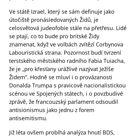
Ve státě Izrael, který se sám definuje jako
útočiště pronásledovaných Židů, je
celosvětová judeofobie stále na přetřesu. Lidé
se ptají, co to bude pro britské Židy
znamenat, když ve volbách zvítězí Corbynova
Labouristická strana. Pozornost budí tvrzení
terstského městského radního Fabia Tuiacha,
že je „pro křesťany urážlivé nazývat Ježíše
Židem“. Hodně se mluví i o provázanosti
Donalda Trumpa s pravicově nacionalistickou
scénou ve Spojených státech, i o povzbudivé
zprávě, že francouzský parlament odsoudil
antisionismus jako jednu z forem
antisemitismu.
Již léta ovšem probíhá analýza hnutí BDS,