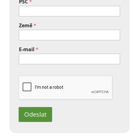
PSČ
*
Země
*
E-mail
*
Odeslat