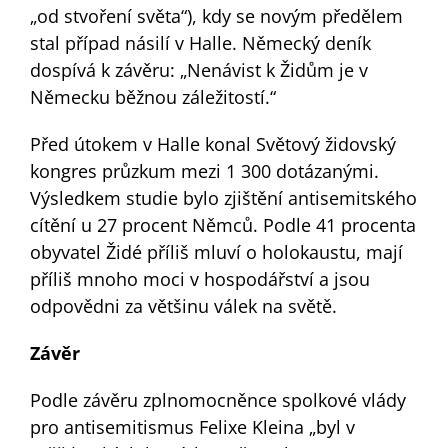
„od stvoření světa“), kdy se novým předělem
stal případ násilí v Halle. Německý deník
dospívá k závěru: „Nenávist k Židům je v
Německu běžnou záležitostí.“
Před útokem v Halle konal Světový židovský
kongres průzkum mezi 1 300 dotázanými.
Výsledkem studie bylo zjištění antisemitského
cítění u 27 procent Němců. Podle 41 procenta
obyvatel Židé příliš mluví o holokaustu, mají
příliš mnoho moci v hospodářství a jsou
odpovědni za většinu válek na světě.
Závěr
Podle závěru zplnomocněnce spolkové vlády
pro antisemitismus Felixe Kleina „byl v