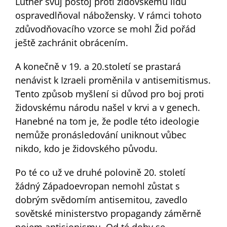
Luther svůj postoj proti židovskému lidu
ospravedlňoval nábožensky. V rámci tohoto
zdůvodňovacího vzorce se mohl Žid pořád
ještě zachránit obrácením.
A konečně v 19. a 20.století se prastará
nenávist k Izraeli proměnila v antisemitismus.
Tento způsob myšlení si důvod pro boj proti
židovskému národu našel v krvi a v genech.
Hanebné na tom je, že podle této ideologie
nemůže pronásledování uniknout vůbec
nikdo, kdo je židovského původu.
Po té co už ve druhé polovině 20. století
žádný Západoevropan nemohl zůstat s
dobrým svědomím antisemitou, zavedlo
sovětské ministerstvo propagandy záměrně