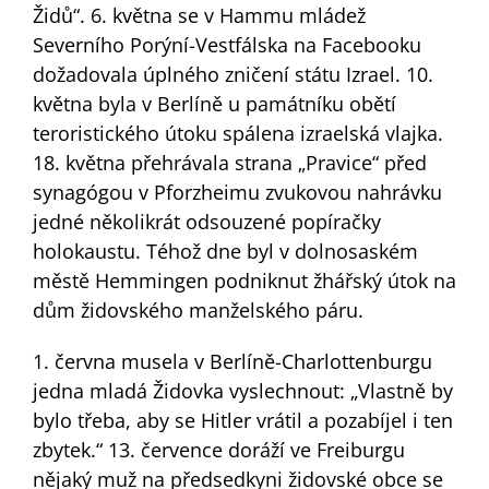
Židů“. 6. května se v Hammu mládež
Severního Porýní-Vestfálska na Facebooku
dožadovala úplného zničení státu Izrael. 10.
května byla v Berlíně u památníku obětí
teroristického útoku spálena izraelská vlajka.
18. května přehrávala strana „Pravice“ před
synagógou v Pforzheimu zvukovou nahrávku
jedné několikrát odsouzené popíračky
holokaustu. Téhož dne byl v dolnosaském
městě Hemmingen podniknut žhářský útok na
dům židovského manželského páru.
1. června musela v Berlíně-Charlottenburgu
jedna mladá Židovka vyslechnout: „Vlastně by
bylo třeba, aby se Hitler vrátil a pozabíjel i ten
zbytek.“ 13. července doráží ve Freiburgu
nějaký muž na předsedkyni židovské obce se