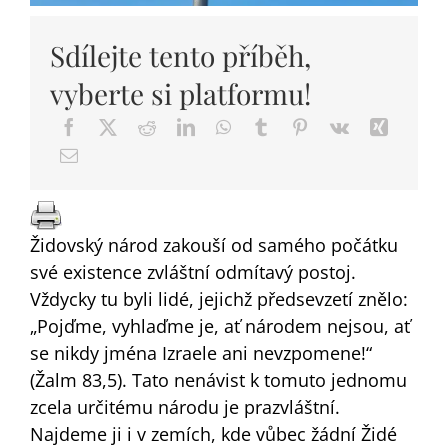
DARY
Sdílejte tento příběh,
vyberte si platformu!
Židovský národ zakouší od samého počátku
své existence zvláštní odmítavý postoj.
Vždycky tu byli lidé, jejichž předsevzetí znělo:
„Pojďme, vyhlaďme je, ať národem nejsou, ať
se nikdy jména Izraele ani nevzpomene!“
(Žalm 83,5). Tato nenávist k tomuto jednomu
zcela určitému národu je prazvláštní.
Najdeme ji i v zemích, kde vůbec žádní Židé