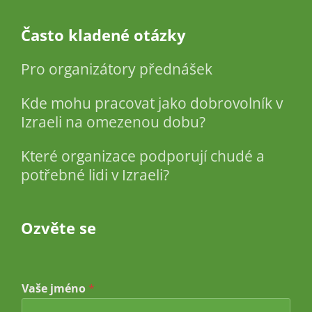
Často kladené otázky
Pro organizátory přednášek
Kde mohu pracovat jako dobrovolník v
Izraeli na omezenou dobu?
Které organizace podporují chudé a
potřebné lidi v Izraeli?
Ozvěte se
a
Vaše jméno
*
d
r