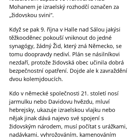
Mohanem je izraelský rozhodčí označen za
„židovskou svini“.
Když se pak 9. října v Halle nad Sálou jakýsi
těžkooděnec pokouší vniknout do jedné
synagógy, žádný Žid, který zná Německo, se
tomu doopravdy nediví. Plán se násilníkovi
nezdaří, protože židovská obec učinila dobrá
bezpečnostní opatření. Dojde ale k zavraždění
dvou kolemjdoucích.
Kdo v německé společnosti 21. století nosí
jarmulku nebo Davidovu hvězdu, mluví
hebrejsky, ukazuje izraelskou vlajku nebo
nějak jinak dává najevo své spojení s
židovským národem, musí počítat s urážkami,
nadávkami, vyhrožováním, kamenováním