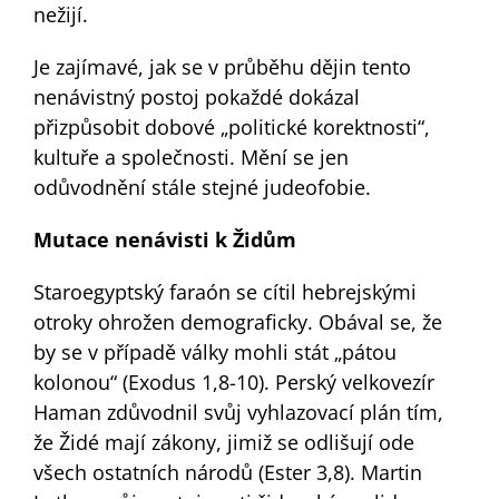
nežijí.
Je zajímavé, jak se v průběhu dějin tento
nenávistný postoj pokaždé dokázal
přizpůsobit dobové „politické korektnosti“,
kultuře a společnosti. Mění se jen
odůvodnění stále stejné judeofobie.
Mutace nenávisti k Židům
Staroegyptský faraón se cítil hebrejskými
otroky ohrožen demograficky. Obával se, že
by se v případě války mohli stát „pátou
kolonou“ (Exodus 1,8-10). Perský velkovezír
Haman zdůvodnil svůj vyhlazovací plán tím,
že Židé mají zákony, jimiž se odlišují ode
všech ostatních národů (Ester 3,8). Martin