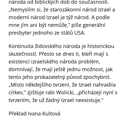
národa od biblických dob do současnosti.
„Nemyslím si, že starozákonní národ Izrael a
moderní národ Izrael je týž národ. A podle
mne jím ani být nemůže,“ píše generální
presbyter jednoho ze států USA.
Kontinuita židovského národa je historickou
skutečností. Přesto se dnes ti, kteří mají s
existencí izraelského národa problém,
domnívají, že mají ještě jednu možnost, jak
tento jeho prokazatelný původ zpochybnit.
„Místo někdejšího tvrzení, že Izrael nahradila
církev,“ zjišťuje rabi Wolicki, „přicházejí nyní s
tvrzením, že už žádný Izrael neexistuje.“
Překlad Ivana Kultová