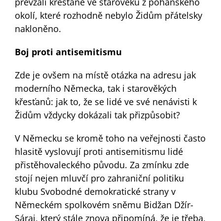
převzali křesťané ve starověku z pohanského
okolí, které rozhodně nebylo Židům přátelsky
nakloněno.
Boj proti antisemitismu
Zde je ovšem na místě otázka na adresu jak
moderního Německa, tak i starověkých
křesťanů: jak to, že se lidé ve své nenávisti k
Židům vždycky dokázali tak přizpůsobit?
V Německu se kromě toho na veřejnosti často
hlasitě vyslovují proti antisemitismu lidé
přistěhovaleckého původu. Za zmínku zde
stojí nejen mluvčí pro zahraniční politiku
klubu Svobodné demokratické strany v
Německém spolkovém sněmu Bidžan Džír-
Sáraj, který stále znova připomíná, že je třeba,