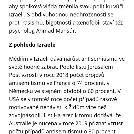
aby spolková vláda změnila svou politiku vůči
Izraeli. S obdivuhodnou neohrožeností se
proti rasismu, bigotnosti a xenofobii staví též
psycholog Ahmad Mansúr.
Z pohledu Izraele
Médiím v Izraeli dává nárůst antisemitismu ve
světě hodně zabrat. Podle listu Jerusalem
Post vzrostl v roce 2018 počet projevů
antisemitismu ve Francii o 74 procent, v
Německu ve stejném období o 60 procent. V
USA se v tomtéž roce počet případů rasově
motivované nenávisti k Židům více než
zdvojnásobil. List Ha-arec k tomu dodává, že i
Austrálie je nucena v roce 2019 přiznat vzrůst
počtu případů antisemitismu o 30 procent.