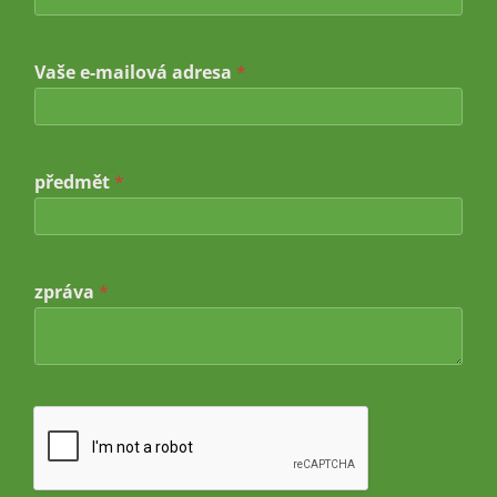
e
s
a
a
Vaše e-mailová adresa
*
d
r
e
s
a
předmět
*
*
zpráva
*