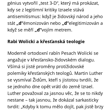
génius vytvořil „test 3-D“, který má prokázat,
kdy se z legitimní kritiky Izraele stává
antisemitismus: když je židovský národ a jeho
stát
„d“
émonizován nebo
„d“
elegitimizován a
když se měří
„d“
vojím metrem.
Rabi Wolicki a křesťanská teologie
Moderně ortodoxní rabín Pesach Wolicki se
angažuje v křesťansko-židovském dialogu.
Všímá si jisté proměny protižidovské
polemiky křesťanských teologů. Martin Luther
se vysmíval Židům, kteří s jistotou tvrdili, že
se jednoho dne opět vrátí do země Izrael.
Luther považoval za jasnou věc, že se to nikdy
nestane – tak jasnou, že dokázal sarkasticky
tvrdit: „Kdyby k tomu mělo dojít, pak jistě brzy