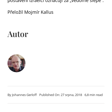
postavení Izraelci označují za „vědomě slepé“.
Přeložil Mojmír Kallus
Autor
By
Johannes Gerloff
Published On: 27 srpna, 2018
6,8 min read