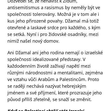
Dozvěděl se, že nenávist k Židům,
antisemitismus a rasismus by neměly být ve
společnosti tolerovány. Možná je v tom ale i
kus jeho přirozené povahy. Džamal má totiž
otevřené a laskavé srdce pro každého, s kým
se setká. Nyní i pro židovské osadníky, mezi
nimiž našel nový domov.
Ani Džamal ani jeho rodina nemají o izraelské
společnosti idealizované představy. V
každodenním životě zažívají napětí mezi
různými národnostmi a mentalitami, zejména
ve vztahu vůči Arabům a Palestincům. Proto
se raději nechává nazývat hebrejským
jménem a své příjmení, které prozrazuje jeho
původ příliš zřetelně, se snaží se změnit.