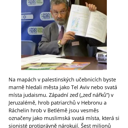
Na mapách v palestinských učebnicích byste
marně hledali města jako Tel Aviv nebo svatá
místa judaismu. Západní zeď („zeď nářků“) v
Jeruzalémě, hrob patriarchů v Hebronu a
Ráchelin hrob v Betlémě jsou vesměs
označeny jako muslimská svatá místa, která si
sionisté protiprávně nárokují. Šest milionů