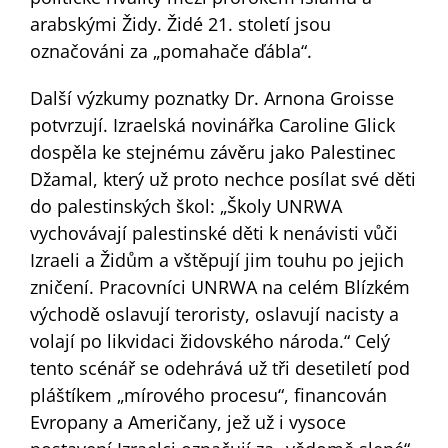
arabskými Židy. Židé 21. století jsou
označováni za „pomahače ďábla“.
Další výzkumy poznatky Dr. Arnona Groisse
potvrzují. Izraelská novinářka Caroline Glick
dospěla ke stejnému závěru jako Palestinec
Džamal, který už proto nechce posílat své děti
do palestinských škol: „Školy UNRWA
vychovávají palestinské děti k nenávisti vůči
Izraeli a Židům a vštěpují jim touhu po jejich
zničení. Pracovníci UNRWA na celém Blízkém
východě oslavují teroristy, oslavují nacisty a
volají po likvidaci židovského národa.“ Celý
tento scénář se odehrává už tři desetiletí pod
pláštíkem „mírového procesu“, financován
Evropany a Američany, jež už i vysoce