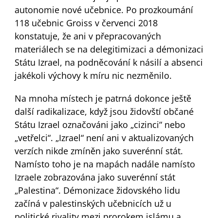
autonomie nové učebnice. Po prozkoumání
118 učebnic Groiss v červenci 2018
konstatuje, že ani v přepracovaných
materiálech se na delegitimizaci a démonizaci
Státu Izrael, na podněcování k násilí a absenci
jakékoli výchovy k míru nic nezměnilo.
Na mnoha místech je patrná dokonce ještě
další radikalizace, když jsou židovští občané
Státu Izrael označováni jako „cizinci“ nebo
„vetřelci“. „Izrael“ není ani v aktualizovaných
verzích nikde zmíněn jako suverénní stát.
Namísto toho je na mapách nadále namísto
Izraele zobrazována jako suverénní stát
„Palestina“. Démonizace židovského lidu
začíná v palestinských učebnicích už u
politické rivality mezi prorokem islámu a