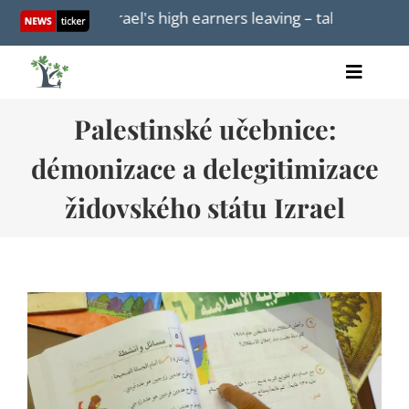
Skip
2026
Israel's high earners leaving – taking billions in
to
content
Toggle
Home
Naviga
Palestinské učebnice:
články
démonizace a delegitimizace
videa
audio
židovského státu Izrael
knihy
akce
O nás