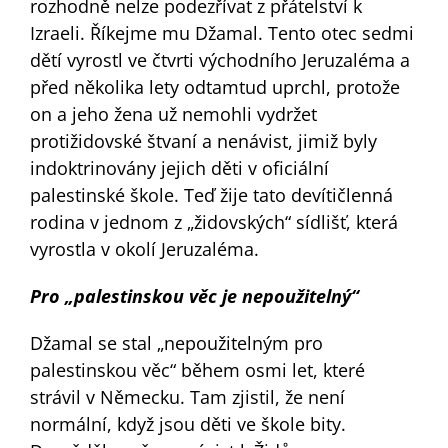
rozhodně nelze podezřívat z přátelství k
Izraeli. Říkejme mu Džamal. Tento otec sedmi
dětí vyrostl ve čtvrti východního Jeruzaléma a
před několika lety odtamtud uprchl, protože
on a jeho žena už nemohli vydržet
protižidovské štvaní a nenávist, jimiž byly
indoktrinovány jejich děti v oficiální
palestinské škole. Teď žije tato devítičlenná
rodina v jednom z „židovských“ sídlišť, která
vyrostla v okolí Jeruzaléma.
Pro „palestinskou věc je nepoužitelný“
Džamal se stal „nepoužitelným pro
palestinskou věc“ během osmi let, které
strávil v Německu. Tam zjistil, že není
normální, když jsou děti ve škole bity.