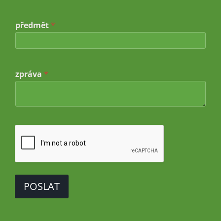
é
n
o
předmět
*
zpráva
*
POSLAT