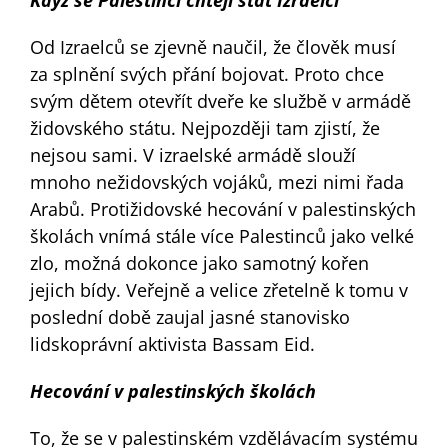
Když se Palestinci chtějí stát Izraelci
Od Izraelců se zjevně naučil, že člověk musí
za splnění svých přání bojovat. Proto chce
svým dětem otevřít dveře ke službě v armádě
židovského státu. Nejpozději tam zjistí, že
nejsou sami. V izraelské armádě slouží
mnoho nežidovských vojáků, mezi nimi řada
Arabů. Protižidovské hecování v palestinských
školách vnímá stále více Palestinců jako velké
zlo, možná dokonce jako samotný kořen
jejich bídy. Veřejně a velice zřetelně k tomu v
poslední době zaujal jasné stanovisko
lidskoprávní aktivista Bassam Eid.
Hecování v palestinských školách
To, že se v palestinském vzdělávacím systému