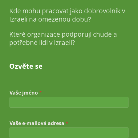
Kde mohu pracovat jako dobrovolník v
Izraeli na omezenou dobu?
Které organizace podporují chudé a
potřebné lidi v Izraeli?
Ozvěte se
Vaše jméno
*
*
Vaše e-mailová adresa
*
*
j
m