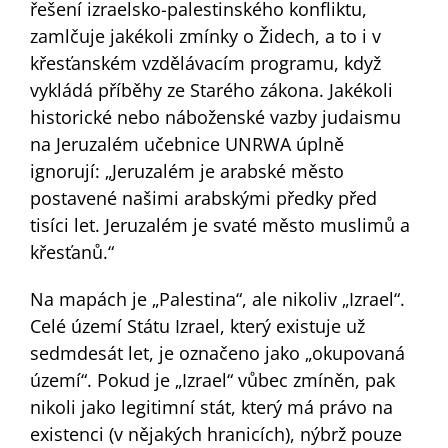
řešení izraelsko-palestinského konfliktu,
zamlčuje jakékoli zmínky o Židech, a to i v
křesťanském vzdělávacím programu, když
vykládá příběhy ze Starého zákona. Jakékoli
historické nebo náboženské vazby judaismu
na Jeruzalém učebnice UNRWA úplně
ignorují: „Jeruzalém je arabské město
postavené našimi arabskými předky před
tisíci let. Jeruzalém je svaté město muslimů a
křesťanů.“
Na mapách je „Palestina“, ale nikoliv „Izrael“.
Celé území Státu Izrael, který existuje už
sedmdesát let, je označeno jako „okupovaná
území“. Pokud je „Izrael“ vůbec zmíněn, pak
nikoli jako legitimní stát, který má právo na
existenci (v nějakých hranicích), nýbrž pouze