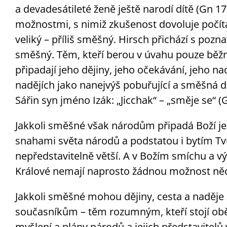
a devadesátileté ženě ještě narodí dítě (Gn 17
možnostmi, s nimiž zkušenost dovoluje počítat,
veliký – příliš směšný. Hirsch přichází s poz
směšný. Těm, kteří berou v úvahu pouze běžné
připadají jeho dějiny, jeho očekávání, jeho nad
nadějích jako nanejvýš pobuřující a směšná 
Sářin syn jméno Izák: „Jicchak“ – „směje se“ (G
Jakkoli směšné však národům připadá Boží je
snahami světa národů a podstatou i bytím Tv
nepředstavitelně větší. A v Božím smíchu a 
Králové nemají naprosto žádnou možnost něc
Jakkoli směšné mohou dějiny, cesta a naděje 
současníkům – těm rozumným, kteří stojí ob
myšlení a plány národů a jejich představitel