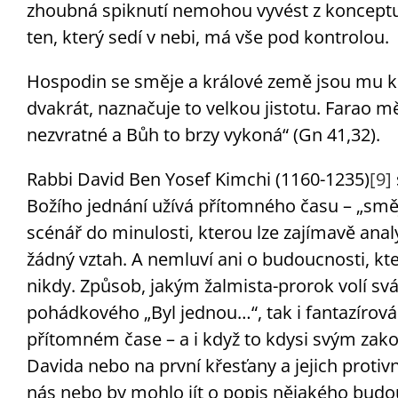
zhoubná spiknutí nemohou vyvést z konceptu. 
ten, který sedí v nebi, má vše pod kontrolou.
Hospodin se směje a králové země jsou mu k sm
dvakrát, naznačuje to velkou jistotu. Farao m
nezvratné a Bůh to brzy vykoná“ (Gn 41,32).
Rabbi David Ben Yosef Kimchi (1160-1235)
[9]
Božího jednání užívá přítomného času – „směj
scénář do minulosti, kterou lze zajímavě an
žádný vztah. A nemluví ani o budoucnosti, k
nikdy. Způsob, jakým žalmista-prorok volí svá
pohádkového „Byl jednou…“, tak i fantazírován
přítomném čase – a i když to kdysi svým zako
Davida nebo na první křesťany a jejich protiv
nás nebo by mohlo jít o popis nějakého budou