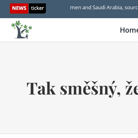
Skip
outhi attacks in Yemen and Saudi Arabia, sources say
to
content
Hom
Tak směšný, že 