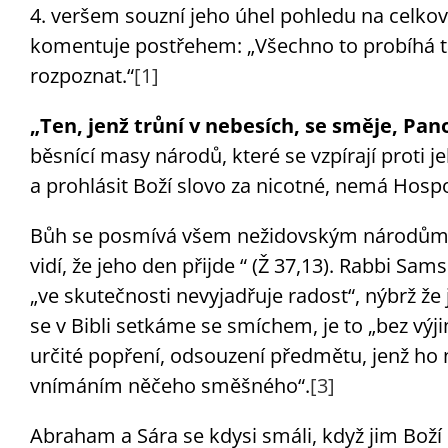
4. veršem souzní jeho úhel pohledu na celkov
komentuje postřehem: „Všechno to probíhá tak
rozpoznat.“
[1]
„Ten, jenž trůní v nebesích, se směje, Pano
běsnící masy národů, které se vzpírají proti j
a prohlásit Boží slovo za nicotné, nemá Hosp
Bůh se posmívá všem nežidovským národům (Ž
vidí, že jeho den přijde “ (Ž 37,13). Rabbi Sa
„ve skutečnosti nevyjadřuje radost“, nýbrž že
se v Bibli setkáme se smíchem, je to „bez výj
určité popření, odsouzení předmětu, jenž ho nu
vnímáním něčeho směšného“.
[3]
Abraham a Sára se kdysi smáli, když jim Boží 