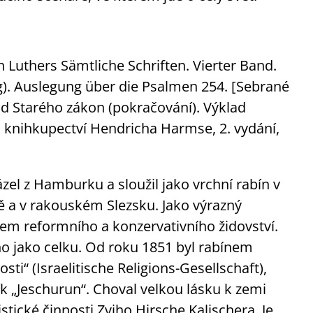
 Luthers Sämtliche Schriften. Vierter Band.
). Auslegung über die Psalmen 254. [Sebrané
lad Starého zákon (pokračování). Výklad
knihkupectví Hendricha Harmse, 2. vydání,
l z Hamburku a sloužil jako vrchní rabín v
 a v rakouském Slezsku. Jako výrazný
em reformního a konzervativního židovství.
o jako celku. Od roku 1851 byl rabínem
i“ (Israelitische Religions-Gesellschaft),
ík „Jeschurun“. Choval velkou lásku k zemi
tické činnosti Zviho Hirsche Kalischera. Je