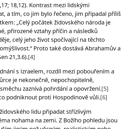
,17; 18,12). Kontrast mezi lidskými
 a tím, co jim bylo řečeno, jim připadal příliš
natkem: „Celý počátek židovského národa je
, přirozené vztahy příčin a následků
ěje, celý jeho život spočívající na těchto
domýšlivost.“ Proto také dostává Abrahamův a
en 21,3.6).
[4]
dnání s Izraelem, rozdíl mezi pobouřením a
ůrce je nekonečně, nepochopitelně,
výsměchu zaznívá pohrdání a opovržení.
[5]
o podniknout proti Hospodinově vůli.
[6]
židovského lidu připadat střízlivým
ěma nohama na zemi. Z Božího pohledu jsou
ů vším jiným než věcným, realistickým nebo