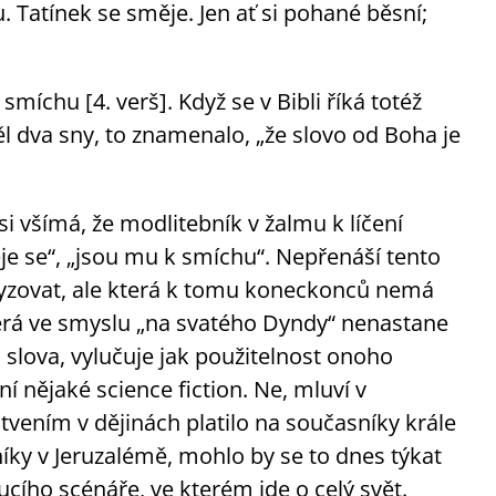
Tatínek se směje. Jen ať si pohané běsní;
íchu [4. verš]. Když se v Bibli říká totéž
ěl dva sny, to znamenalo, „že slovo od Boha je
si všímá, že modlitebník v žalmu k líčení
e se“, „jsou mu k smíchu“. Nepřenáší tento
alyzovat, ale která k tomu koneckonců nemá
terá ve smyslu „na svatého Dyndy“ nenastane
 slova, vylučuje jak použitelnost onoho
í nějaké science fiction. Ne, mluví v
tvením v dějinách platilo na současníky krále
níky v Jeruzalémě, mohlo by se to dnes týkat
cího scénáře, ve kterém jde o celý svět.