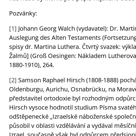
Pozvánky:
[1]
Johann Georg Walch (vydavatel): Dr. Martin
Auslegung des Alten Testaments (Fortsetzung
spisy dr. Martina Luthera. Čtvrtý svazek: výk
Žalmů] (Groß Oesingen: Nákladem Lutherova 
1880-1910), 264.
[2]
Samson Raphael Hirsch (1808-1888) pocháze
Oldenburgu, Aurichu, Osnabrücku, na Moravě
představitel ortodoxie byl rozhodným odpůrc
Hirsch vysoce hodnotil studium Písma svatéh
odštěpenecké „Izraelské náboženské společnost
působil v oblasti vzdělávání a vydával měsíčn
Izrael, současně však byl odpůrcem předsionis