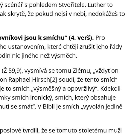
ý scénář s pohledem Stvořitele. Luther to
 skrytě, že pokud nejsi v nebi, nedokážeš to
vníkovi jsou k smíchu“ (4. verš).
Pro
eho ustanovením, které chtějí zrušit jeho řády
odin nic jiného než výsměch.
 59,9), vysmívá se tomu Zlému, „vždyť on
mson Raphael Hirsch
[2]
soudí, že tento smích
 je to smích „výsměšný a opovržlivý“. Kdekoli
imky smích ironický, smích, který obsahuje
tí se smát“. V Bibli je smích „vyvolán jedině
poslové tvrdili, že se tomuto stoletému muži