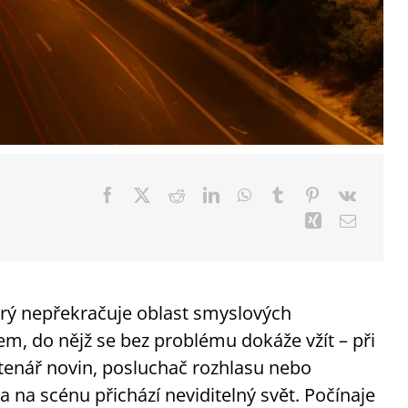
erý nepřekračuje oblast smyslových
em, do nějž se bez problému dokáže vžít – při
čtenář novin, posluchač rozhlasu nebo
a na scénu přichází neviditelný svět. Počínaje