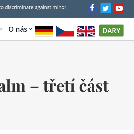
e against minorities, especially Christians, US State Dept 
O nás
DARY
alm – třetí část