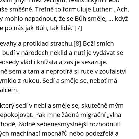
še směšné. Trefně to formuluje Luther: „Ach,
o by mohlo napadnout, že se Bůh směje, … když
po nás jak Bůh, tak lidé.“
[7]
řevahy a protiklad strachu.
[8]
Boží smích
n budí v národech neklid a nutí je vydávat se
dsedy vlád i knížata a zas je sesazuje.
ně sem a tam a neprotírá si ruce v zoufalství
ymklo z rukou. Sedí a směje se, neboť má
palcem.
n, který sedí v nebi a směje se, skutečně mým
pokojovat. Pak mne žádná migrační „vlna
ýchodě, žádné sebenesmyslnější rozhodnutí
ných machinací mocnářů nebo podezřelá a