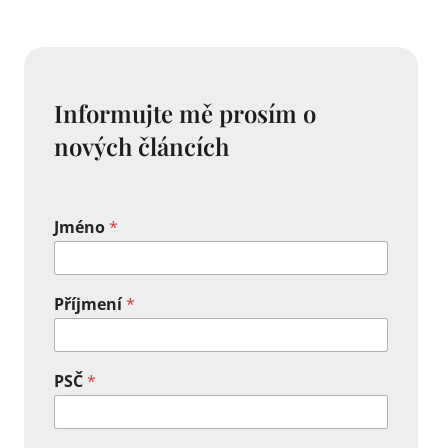
Informujte mě prosím o
nových článcích
Jméno
*
Příjmení
*
PSČ
*