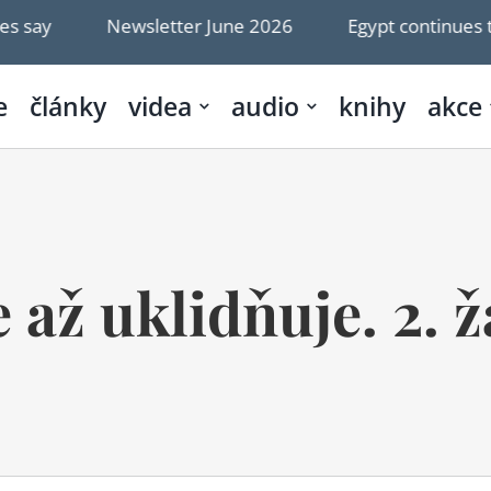
Newsletter June 2026
Egypt continues to discriminat
e
články
videa
audio
knihy
akce
až uklidňuje. 2. ž