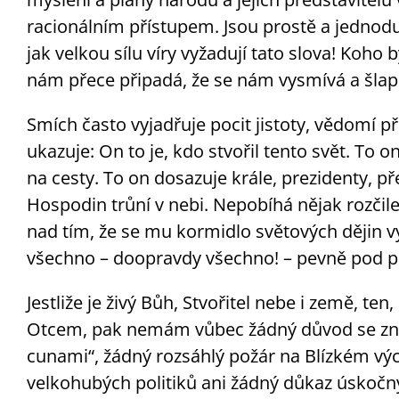
racionálním přístupem. Jsou prostě a jednodu
jak velkou sílu víry vyžadují tato slova! Koh
nám přece připadá, že se nám vysmívá a šlape 
Smích často vyjadřuje pocit jistoty, vědomí p
ukazuje: On to je, kdo stvořil tento svět. To o
na cesty. To on dosazuje krále, prezidenty, pře
Hospodin trůní v nebi. Nepobíhá nějak rozčile
nad tím, že se mu kormidlo světových dějin v
všechno – doopravdy všechno! – pevně pod 
Jestliže je živý Bůh, Stvořitel nebe i země, te
Otcem, pak nemám vůbec žádný důvod se zne
cunami“, žádný rozsáhlý požár na Blízkém v
velkohubých politiků ani žádný důkaz úskoč