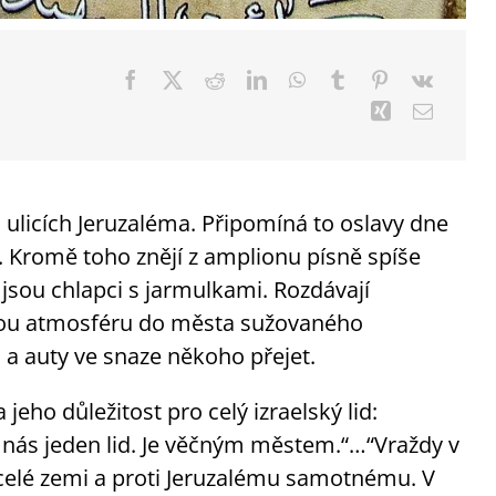
a ulicích Jeruzaléma. Připomíná to oslavy dne
i. Kromě toho znějí z amplionu písně spíše
jsou chlapci s jarmulkami. Rozdávají
stnou atmosféru do města sužovaného
a auty ve snaze někoho přejet.
 jeho důležitost pro celý izraelský lid:
z nás jeden lid. Je věčným městem.“…“Vraždy v
i celé zemi a proti Jeruzalému samotnému. V