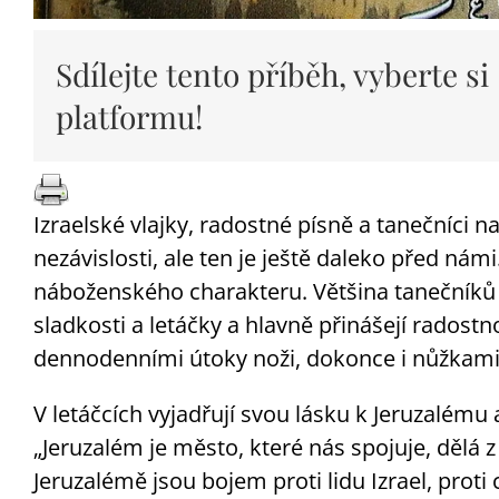
Sdílejte tento příběh, vyberte si
platformu!
Izraelské vlajky, radostné písně a tanečníci n
nezávislosti, ale ten je ještě daleko před nám
náboženského charakteru. Většina tanečníků 
sladkosti a letáčky a hlavně přinášejí rado
dennodenními útoky noži, dokonce i nůžkami 
V letáčcích vyjadřují svou lásku k Jeruzalému a
„Jeruzalém je město, které nás spojuje, dělá 
Jeruzalémě jsou bojem proti lidu Izrael, prot