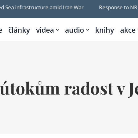
ucture amid Iran War
Response to NRC’s Article: Isra
e
články
videa
audio
knihy
akce
útokům radost v 