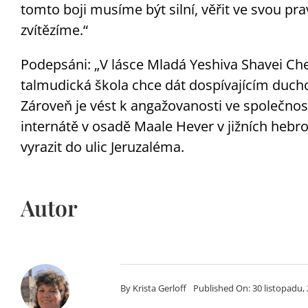
tomto boji musíme být silní, věřit ve svou prav
zvítězíme.“
Podepsáni: „V lásce Mladá Yeshiva Shavei Che
talmudická škola chce dát dospívajícím duch
Zároveň je vést k angažovanosti ve společnost
internátě v osadě Maale Hever v jižních hebr
vyrazit do ulic Jeruzaléma.
Autor
By
Krista Gerloff
Published On: 30 listopadu,