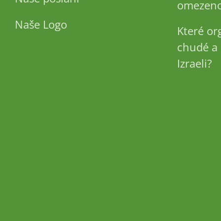
omezeno
Naše Logo
Které or
chudé a 
Izraeli?