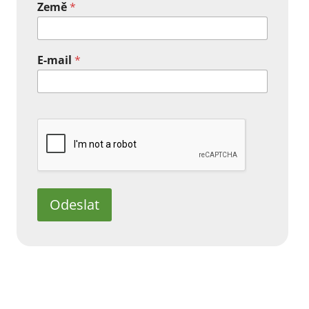
Země
*
E-mail
*
Odeslat