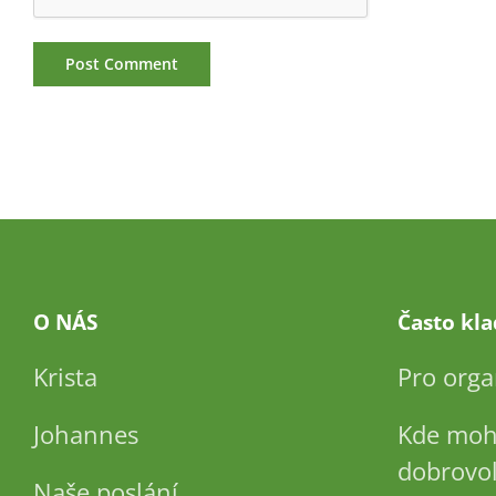
O NÁS
Často kl
Krista
Pro orga
Johannes
Kde moh
dobrovol
Naše poslání