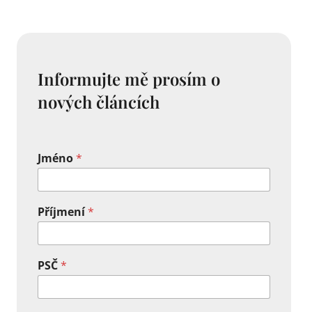
Informujte mě prosím o
nových článcích
Jméno
*
Příjmení
*
PSČ
*