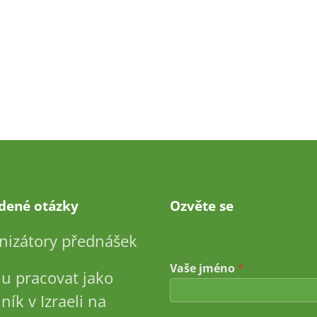
adené otázky
Ozvěte se
nizátory přednášek
a
Vaše jméno
*
d
u pracovat jako
r
e
ník v Izraeli na
s