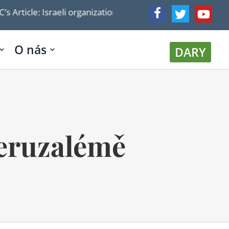
eli organization corners NGOs via De Telegraaf – and turns
O nás
DARY
Jeruzalémě