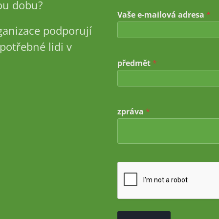
u dobu?
a
*
Vaše e-mailová adresa
*
*
ganizace podporují
potřebné lidi v
předmět
*
zpráva
*