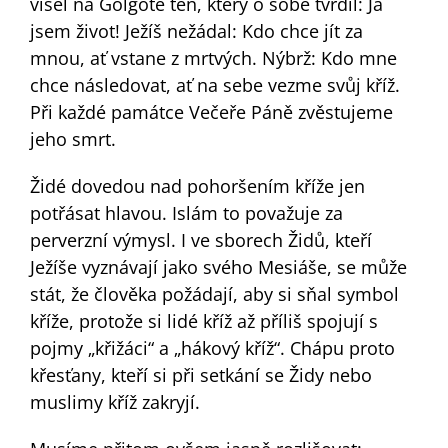
visel na Golgotě ten, který o sobě tvrdil: Já
jsem život! Ježíš nežádal: Kdo chce jít za
mnou, ať vstane z mrtvých. Nýbrž: Kdo mne
chce následovat, ať na sebe vezme svůj kříž.
Při každé památce Večeře Páně zvěstujeme
jeho smrt.
Židé dovedou nad pohoršením kříže jen
potřásat hlavou. Islám to považuje za
perverzní výmysl. I ve sborech Židů, kteří
Ježíše vyznávají jako svého Mesiáše, se může
stát, že člověka požádají, aby si sňal symbol
kříže, protože si lidé kříž až příliš spojují s
pojmy „křižáci“ a „hákový kříž“. Chápu proto
křesťany, kteří si při setkání se Židy nebo
muslimy kříž zakryjí.