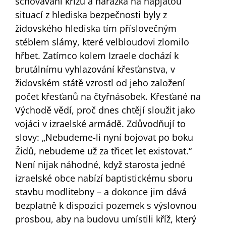
schovávání křížů a narážka na napjatou
situací z hlediska bezpečnosti byly z
židovského hlediska tím příslovečným
stéblem slámy, které velbloudovi zlomilo
hřbet. Zatímco kolem Izraele dochází k
brutálnímu vyhlazování křesťanstva, v
židovském státě vzrostl od jeho založení
počet křesťanů na čtyřnásobek. Křesťané na
Východě vědí, proč dnes chtějí sloužit jako
vojáci v izraelské armádě. Zdůvodňují to
slovy: „Nebudeme-li nyní bojovat po boku
Židů, nebudeme už za třicet let existovat.“
Není nijak náhodné, když starosta jedné
izraelské obce nabízí baptistickému sboru
stavbu modlitebny – a dokonce jim dává
bezplatně k dispozici pozemek s výslovnou
prosbou, aby na budovu umístili kříž, který