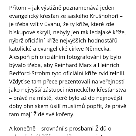
Přitom – jak výstižně poznamenává jeden
evangelický křesťan ze saského Krušnohoří –
je třeba vzít v úvahu, že ty kříže, které zde
biskupové skryli, nebyly jen tak ledajaké kříže,
nýbrž oficiální kříže nejvyšších hodnostářů
katolické a evangelické církve Německa.
Alespoň při oficiálním fotografování by bylo
bývalo třeba, aby Reinhard Marx a Heinrich
Bedford-Strohm tyto oficiální kříže zviditelnili.
Vždyť se tam přece prezentovali na veřejnosti
jako nejvyšší zástupci německého křesťanstva
– právě na místě, které bylo až do nejnovější
doby ohniskem úsilí muslimů popřít, že právě
tam mají Židé své kořeny.
A konečně – srovnání s prosbami Židů o