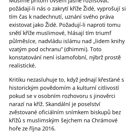
Musíme přitom ovšem jasně rozlišovat:
požádají-li nás o zakrytí kříže Židé, vyprošují si
tím čas k nadechnutí, uznání svého práva
existovat jako Židé. Požadují-li naproti tomu
snětí kříže muslimové, hlásají tím triumf
půlměsíce, nadvládu islámu nad „lidem knihy
vzatým pod ochranu“ (dhimmi). Toto
konstatování není islamofobní, nýbrž prostě
realistické.
Kritiku nezasluhuje to, když jednají křesťané s
historickým povědomím a kulturní citlivostí
pokud se v osobním rozhovoru s jinověrci
narazí na kříž. Skandální je poselství
zvěstované oficiálním snímkem biskupů bez
křížů s muslimským šejchem na Chrámové
hoře ze října 2016.