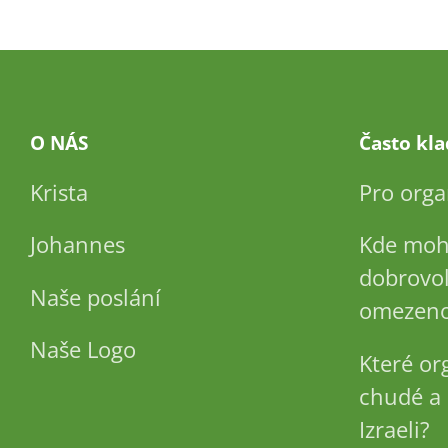
O NÁS
Často kl
Krista
Pro orga
Johannes
Kde moh
dobrovol
Naše poslání
omezeno
Naše Logo
Které or
chudé a 
Izraeli?