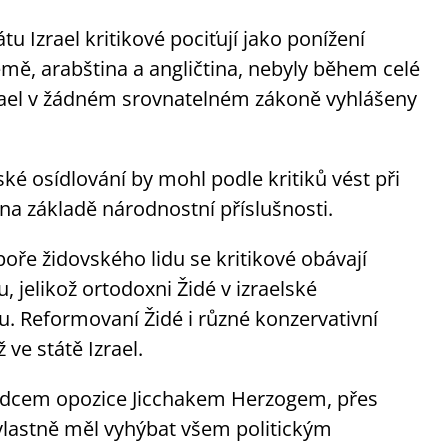
u Izrael kritikové pociťují jako ponížení
 země, arabština a angličtina, nebyly během celé
rael v žádném srovnatelném zákoně vyhlášeny
ké osídlování by mohl podle kritiků vést při
na základě národnostní příslušnosti.
poře židovského lidu se kritikové obávají
, jelikož ortodoxni Židé v izraelské
. Reformovaní Židé i různé konzervativní
ve státě Izrael.
e vůdcem opozice Jicchakem Herzogem, přes
 vlastně měl vyhýbat všem politickým