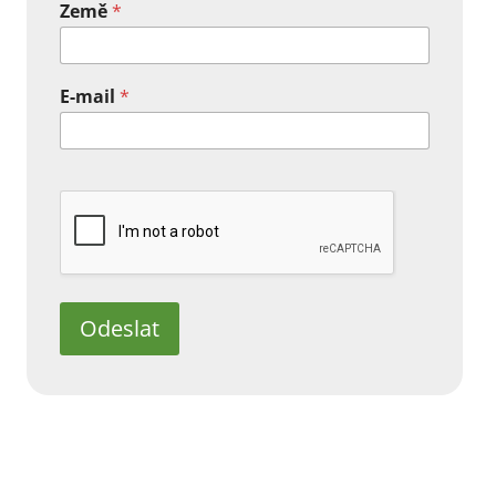
Země
*
E-mail
*
Odeslat