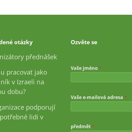
adené otázky
Ozvěte se
nizátory přednášek
Vaše jméno
*
u pracovat jako
ník v Izraeli na
u dobu?
*
Vaše e-mailová adresa
*
*
V
ganizace podporují
a
š
potřebné lidi v
e
předmět
*