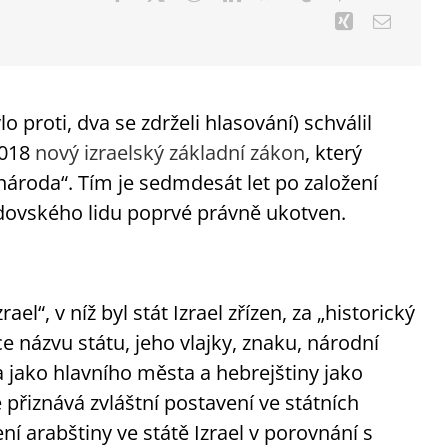
proti, dva se zdrželi hlasování) schválil
2018
nový izraelský základní zákon
, který
 národa“. Tím je sedmdesát let po založení
idovského lidu poprvé právně ukotven.
el“, v níž byl stát Izrael zřízen, za „historický
 názvu státu, jeho vlajky, znaku, národní
jako hlavního města a hebrejštiny jako
ě přiznává zvláštní postavení ve státních
ní arabštiny ve státě Izrael v porovnání s