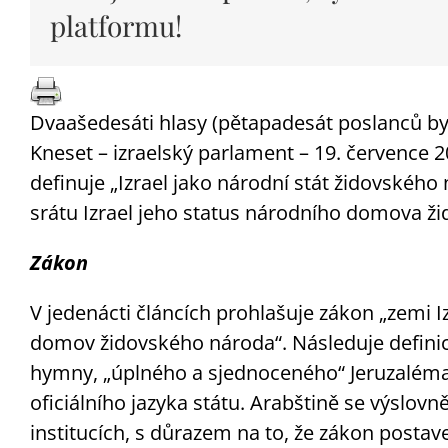
platformu!
Dvaašedesáti hlasy (pětapadesát poslanců bylo 
Kneset – izraelský parlament – 19. července 
definuje „Izrael jako národní stát židovského
srátu Izrael jeho status národního domova ž
Zákon
V jedenácti článcích prohlašuje zákon „zemi Izra
domov židovského národa“. Následuje definice
hymny, „úplného a sjednoceného“ Jeruzaléma 
oficiálního jazyka státu. Arabštině se výslovn
institucích, s důrazem na to, že zákon postave