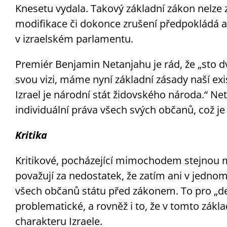
Knesetu vydala. Takový základní zákon nelze 
modifikace či dokonce zrušení předpokládá a
v izraelském parlamentu.
Premiér Benjamin Netanjahu je rád, že „sto dv
svou vizi, máme nyní základní zásady naší e
Izrael je národní stát židovského národa.“ Ne
individuální práva všech svých občanů, což j
Kritika
Kritikové, pocházející mimochodem stejnou 
považují za nedostatek, že zatím ani v jedno
všech občanů státu před zákonem. To pro „de
problematické, a rovněž i to, že v tomto zá
charakteru Izraele.