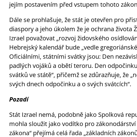
jejím postavením před vstupem tohoto záko
Dále se prohlašuje, že stát je otevřen pro př
diaspory a jeho úkolem že je ochrana života Ž
Izrael považovat „rozvoj židovského osídlová
Hebrejský kalendář bude „vedle gregoriánského
Oficiálními, státními svátky jsou: Den nezáv
padlých vojáků a obětí teroru. Den odpočinku
svátků ve státě“, přičemž se zdůrazňuje, že „
svých dnech odpočinku a o svých svátcích“.
Pozadí
Stát Izrael nemá, podobně jako Spolková rep
mohla sloužit jako vodítko pro zákonodárství
zákona“ přejímá celá řada „základních zákonů