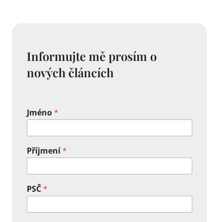
Informujte mě prosím o
nových článcích
Jméno
*
Příjmení
*
PSČ
*