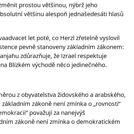
změnit prostou většinou, nýbrž jeho
bsolutní většinu alespoň jednašedesáti hlasů
aadvacet let poté, co Herzl zřetelně vyslovil
xistence pevně stanoveny základním zákonem:
tanjahu zdůrazňuje, že Izrael respektuje
e na Blízkém východě něco jedinečného.
měrou z obyvatelstva židovského a arabského,
m základním zákoně není zmínka o „rovnosti“
mokracii“ považují za nanejvýš
kladním zákoně není zmínka o demokratickém