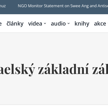
 Monitor Statement on Swee Ang and Antisemitism
e
články
videa
audio
knihy
akce
aelský základní z