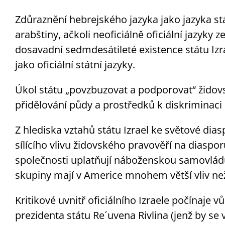
Zdůraznění hebrejského jazyka jako jazyka stát
arabštiny, ačkoli neoficiálně oficiální jazyky
dosavadní sedmdesátileté existence státu Iz
jako oficiální státní jazyky.
Úkol státu „povzbuzovat a podporovat“ židovs
přidělování půdy a prostředků k diskriminaci 
Z hlediska vztahů státu Izrael ke světové dias
sílícího vlivu židovského pravověří na diasporu
společnosti uplatňují náboženskou samovládu
skupiny mají v Americe mnohem větší vliv než 
Kritikové uvnitř oficiálního Izraele počínaj
prezidenta státu Re´uvena Rivlina (jenž by se