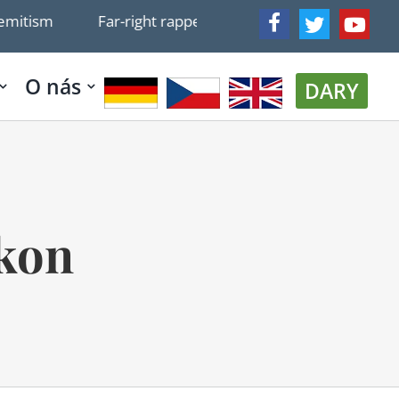
Far-right rapper 'The Shadow', three police officers ques
O nás
DARY
ákon