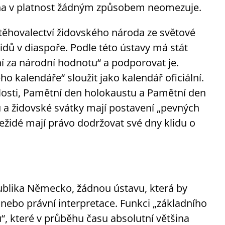
na v platnost žádným způsobem neomezuje.
istěhovalectví židovského národa ze světové
idů v diaspoře. Podle této ústavy má stát
ní za národní hodnotu“ a podporovat je.
 kalendáře“ sloužit jako kalendář oficiální.
islosti, Pamětní den holokaustu a Pamětní den
 a židovské svátky mají postavení „pevných
nežidé mají právo dodržovat své dny klidu o
ublika Německo, žádnou ústavu, která by
 nebo právní interpretace. Funkci „základního
“, které v průběhu času absolutní většina