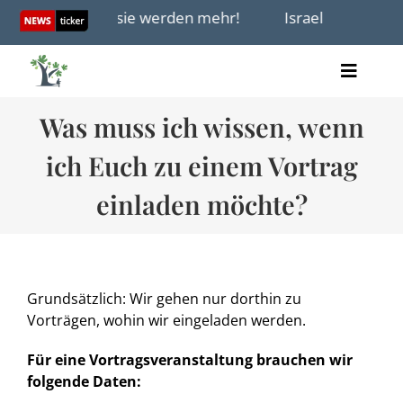
Skip
en – und sie werden mehr!
Israel heute in 3 Minu
to
content
Toggle
Artikel
Naviga
Was muss ich wissen, wenn
Videos
Audio
ich Euch zu einem Vortrag
Bücher
Termine
einladen möchte?
Über uns
Grundsätzlich: Wir gehen nur dorthin zu
Vorträgen, wohin wir eingeladen werden.
Spenden
Für eine Vortragsveranstaltung brauchen wir
folgende Daten: