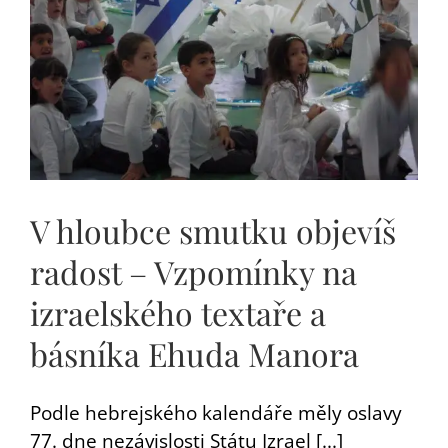
V hloubce smutku objevíš
radost – Vzpomínky na
izraelského textaře a
básníka Ehuda Manora
Podle hebrejského kalendáře měly oslavy
77. dne nezávislosti Státu Izrael [...]