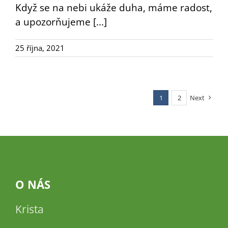
Když se na nebi ukáže duha, máme radost,
a upozorňujeme [...]
25 října, 2021
1
2
Next
O NÁS
Krista