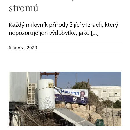
stromů
Každý milovník přírody žijící v Izraeli, který
nepozoruje jen výdobytky, jako [...]
6 února, 2023