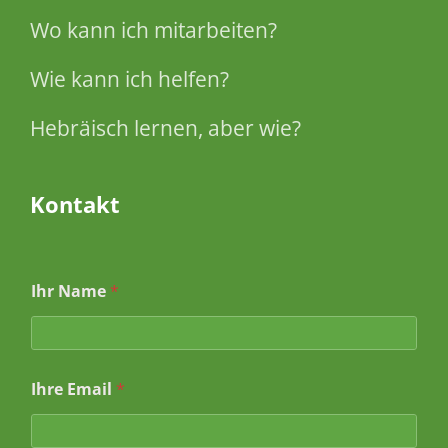
Wo kann ich mitarbeiten?
Wie kann ich helfen?
Hebräisch lernen, aber wie?
Kontakt
I
Ihr Name
*
h
r
e
I
h
Ihre Email
*
r
*