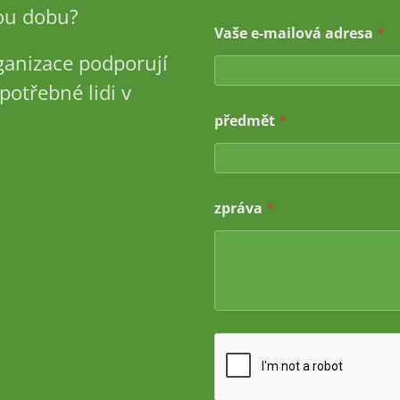
u dobu?
Vaše e-mailová adresa
*
ganizace podporují
potřebné lidi v
V
předmět
*
a
š
e
V
a
zpráva
*
š
e
z
p
r
á
v
a