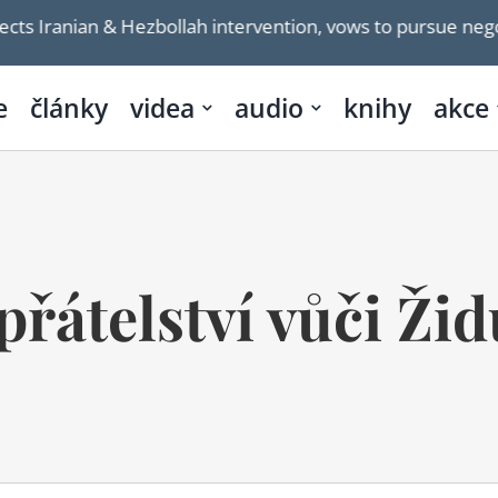
& Hezbollah intervention, vows to pursue negotiations wit
e
články
videa
audio
knihy
akce
přátelství vůči Ži