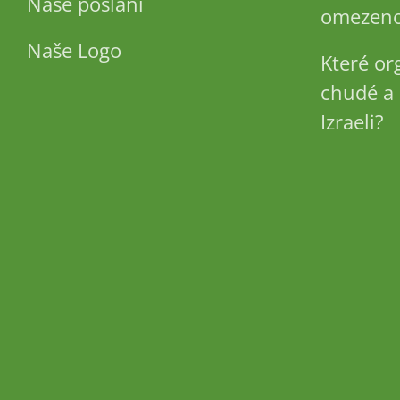
Naše poslání
omezeno
Naše Logo
Které or
chudé a 
Izraeli?