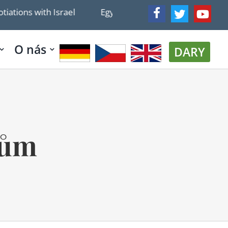
h Israel
Egypt continues to discriminate against mino
O nás
DARY
dům