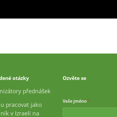
adené otázky
Ozvěte se
nizátory přednášek
Vaše jméno
*
u pracovat jako
ník v Izraeli na