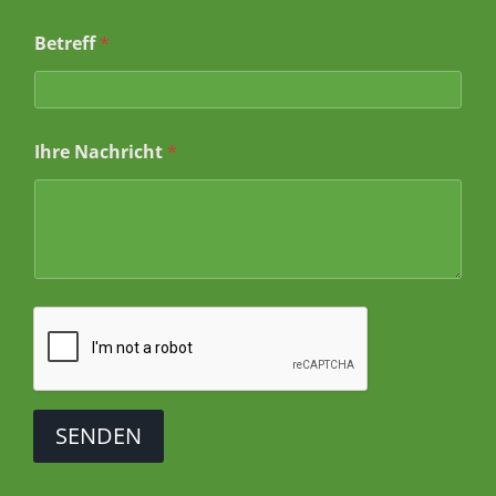
E
m
Betreff
*
a
i
l
*
Ihre Nachricht
*
SENDEN