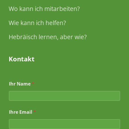
Wo kann ich mitarbeiten?
Wie kann ich helfen?
Hebräisch lernen, aber wie?
Kontakt
Ihr Name
*
N
Ihre Email
*
a
m
e