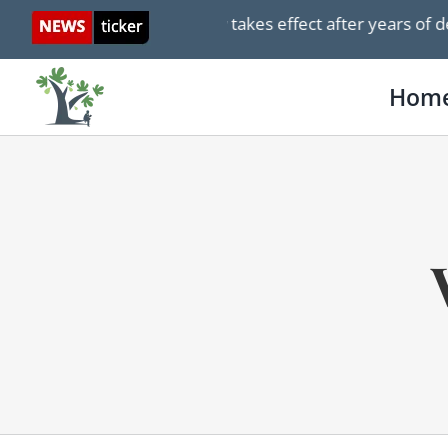
Skip
’s medical aid-in-dying law takes effect after years of de
to
content
Hom