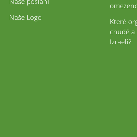
Naše poslání
omezeno
Naše Logo
Které or
chudé a 
Izraeli?