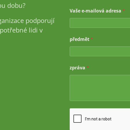
u dobu?
Vaše e-mailová adresa
*
ganizace podporují
potřebné lidi v
p
předmět
*
ř
e
d
m
ě
zpráva
*
t
V
a
š
e
V
a
š
e