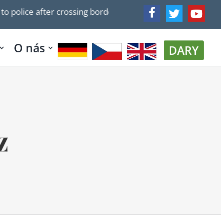
to police after crossing border into Lebanon
Egypt con
O nás
DARY
z