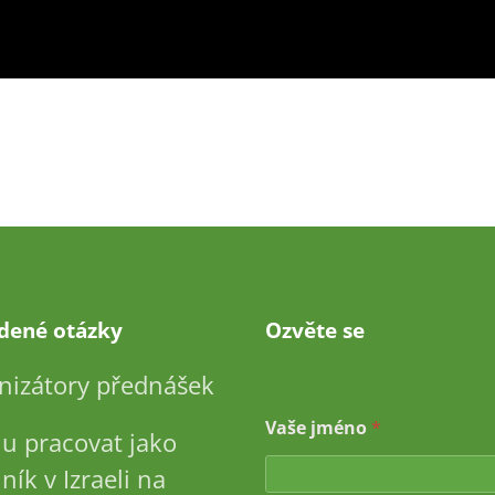
adené otázky
Ozvěte se
nizátory přednášek
Vaše jméno
*
u pracovat jako
ník v Izraeli na