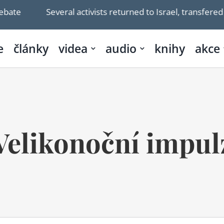
bate
Several activists returned to Israel, transfered 
e
články
videa
audio
knihy
akce
Velikonoční impul