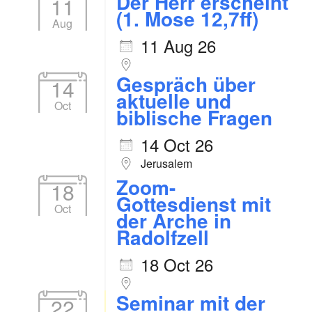
Der Herr erscheint
11
(1. Mose 12,7ff)
Aug
11 Aug 26
Gespräch über
14
aktuelle und
Oct
biblische Fragen
14 Oct 26
Jerusalem
Zoom-
18
Gottesdienst mit
Oct
der Arche in
Radolfzell
18 Oct 26
Seminar mit der
22