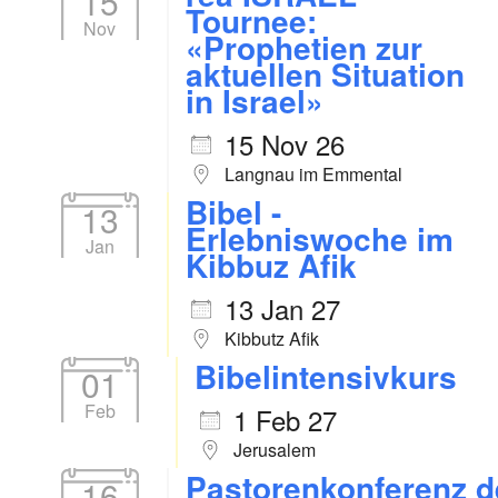
15
Tournee:
Nov
«Prophetien zur
aktuellen Situation
in Israel»
15 Nov 26
Langnau im Emmental
Bibel -
13
Erlebniswoche im
Jan
Kibbuz Afik
13 Jan 27
Kibbutz Afik
Bibelintensivkurs
01
Feb
1 Feb 27
Jerusalem
Pastorenkonferenz d
16