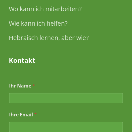
Wo kann ich mitarbeiten?
Wie kann ich helfen?
Hebräisch lernen, aber wie?
Kontakt
*
Ihr Name
*
*
E
m
a
i
Ihre Email
*
l