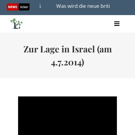
Skip
Dezember 2025
Was wird die neue britische Regierun
to
content
Toggle
Artikel
Naviga
Videos
Zur Lage in Israel (am
Audio
Bücher
4.7.2014)
Termine
Über uns
Spenden