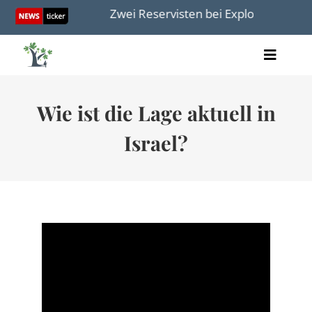
Skip
anders wird
Zwei Reservisten bei Explosion getötet
to
content
Toggle
Artikel
Naviga
Videos
Wie ist die Lage aktuell in
Audio
Bücher
Israel?
Termine
Über uns
Spenden