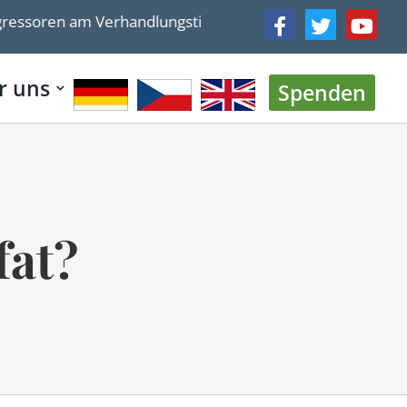
ren am Verhandlungstisch immer wieder gewinnen
r uns
Spenden
fat?