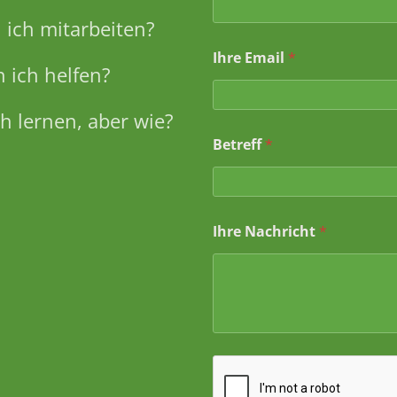
ich mitarbeiten?
Ihre Email
*
 ich helfen?
h lernen, aber wie?
N
Betreff
*
a
c
h
r
i
Ihre Nachricht
*
c
h
t
N
a
m
e
E
m
a