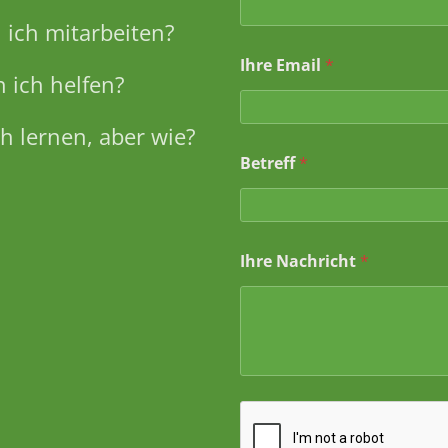
ich mitarbeiten?
Ihre Email
*
 ich helfen?
h lernen, aber wie?
*
Betreff
*
*
I
h
r
Ihre Nachricht
*