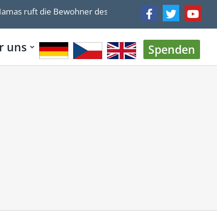
s ruft die Bewohner des Gazastreifens dazu auf, von Isr
r uns
Spenden