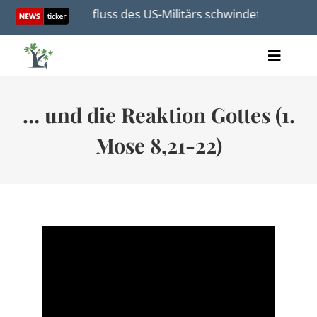
Skip
uten“
Einfluss des US-Militärs schwindet angesicht
to
content
Toggle
Artikel
Naviga
Videos
… und die Reaktion Gottes (1.
Audio
Bücher
Mose 8,21-22)
Termine
Über uns
Spenden