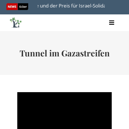
Skip
George und der Preis für Israel-Solidarität
Israel 
to
content
Toggle
Artikel
Naviga
Videos
Audio
Tunnel im Gazastreifen
Bücher
Termine
Über uns
Spenden