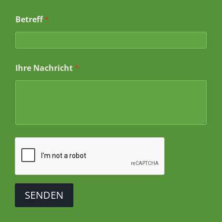
N
Betreff
*
a
m
e
I
h
Ihre Nachricht
*
r
*
SENDEN