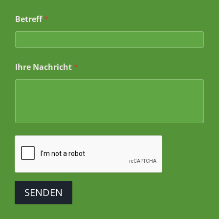
h
r
Betreff
*
i
c
h
t
*
Ihre Nachricht
*
SENDEN