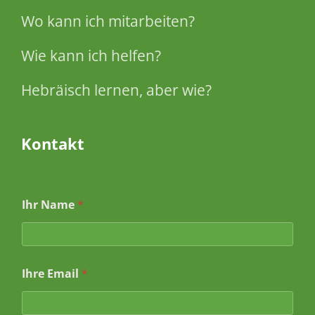
Wo kann ich mitarbeiten?
Wie kann ich helfen?
Hebräisch lernen, aber wie?
Kontakt
Ihr Name
*
*
Ihre Email
*
N
a
c