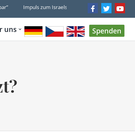
mpuls zum Israelsonntag: Kein Grund für christliche Überh
r uns
Spenden
zt?