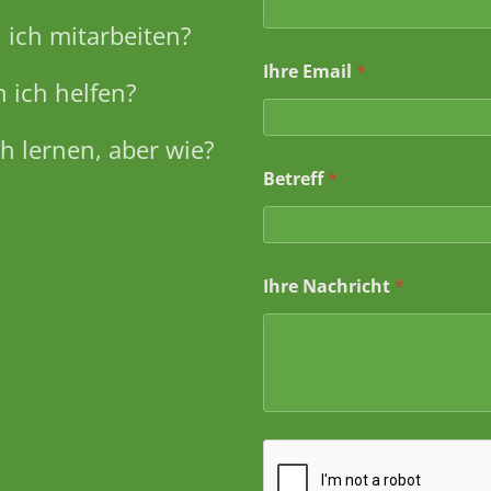
i
l
ich mitarbeiten?
N
Ihre Email
*
a
 ich helfen?
c
h
r
h lernen, aber wie?
i
c
Betreff
*
h
t
E
m
a
Ihre Nachricht
*
i
l