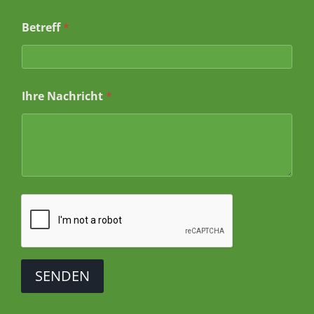
*
Betreff
*
*
I
h
r
Ihre Nachricht
*
SENDEN