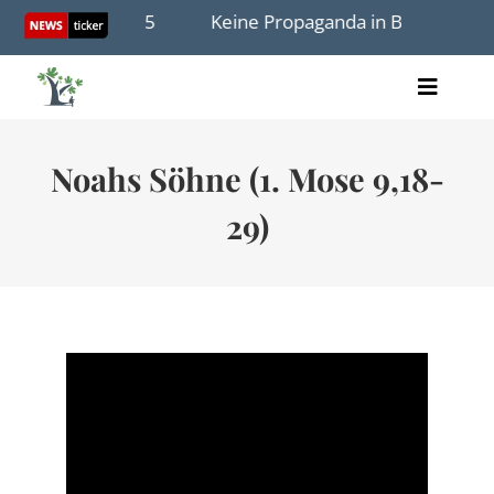
Skip
. Dezember 2025
Keine Propaganda in Buchenwald – 
to
content
Toggle
Artikel
Naviga
Videos
Noahs Söhne (1. Mose 9,18-
Audio
Bücher
29)
Termine
Über uns
Spenden