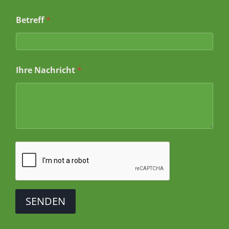
a
m
Betreff
*
e
I
h
r
Ihre Nachricht
*
SENDEN