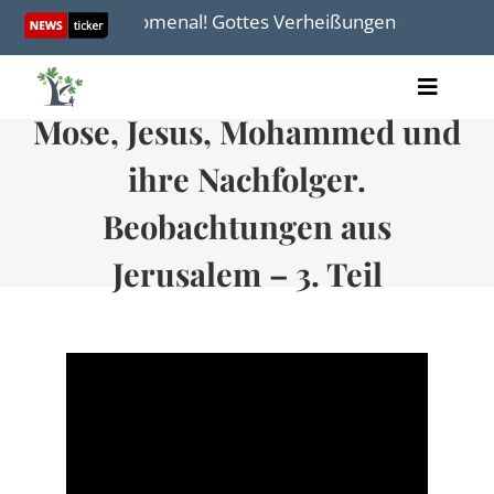
Skip
n“
Phänomenal! Gottes Verheißungen an Israel: Rüc
to
content
Toggle
Mose, Jesus, Mohammed und
Artikel
Naviga
Videos
ihre Nachfolger.
Audio
Bücher
Beobachtungen aus
Termine
Jerusalem – 3. Teil
Über uns
Spenden