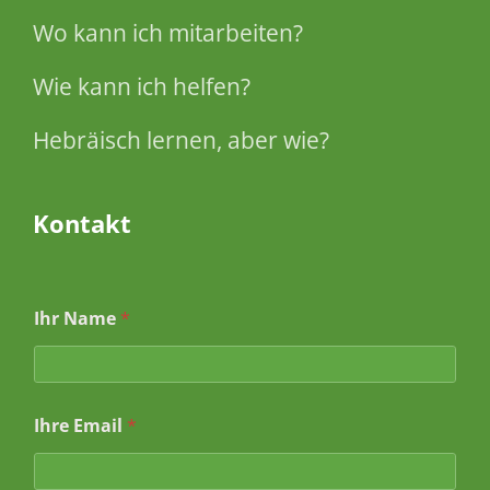
Wo kann ich mitarbeiten?
Wie kann ich helfen?
Hebräisch lernen, aber wie?
Kontakt
Ihr Name
*
I
Ihre Email
*
h
r
N