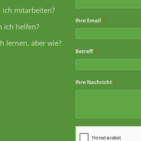
ich mitarbeiten?
Ihre Email
*
 ich helfen?
h lernen, aber wie?
Betreff
*
*
Ihre Nachricht
*
N
a
m
e
I
h
r