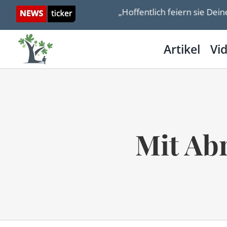
Skip
ich ganz anders wird
„Hoffentlich feiern sie Deine
to
content
Artikel
Vi
Mit Ab