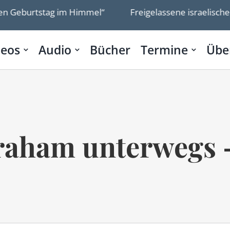
n Geburtstag im Himmel“
Freigelassene israelische G
deos
Audio
Bücher
Termine
Übe
raham unterwegs – 