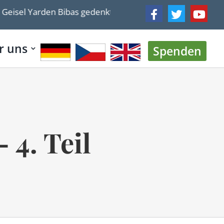
eisel Yarden Bibas gedenkt des Geburtstags seines Sohne
r uns
Spenden
4. Teil