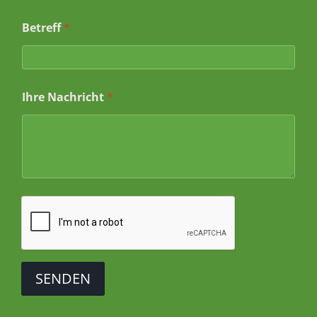
Betreff
*
*
Ihre Nachricht
*
E
m
a
i
l
I
h
r
e
SENDEN